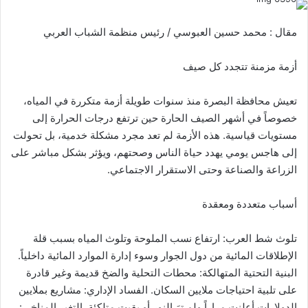
مقال : محمد حسين العبوسي / رئيس منظمة الشباب العربي
أزمة مزمنة تتجدد كل صيف
تعيش محافظة البصرة منذ سنوات طويلة أزمة متكررة في المياه،
خصوصاً في أشهر الصيف الحارة حين ترتفع درجات الحرارة إلى
مستويات قياسية. هذه الأزمة لم تعد مجرد مشكلة خدمية، بل تحولت
إلى هاجس يومي يهدد حياة الناس وصحتهم، ويؤثر بشكل مباشر على
الزراعة والصناعة وحتى الاستقرار الاجتماعي.
أسباب متعددة ومعقدة
تلوث شط العرب: ارتفاع نسب الملوحة وتلوث المياه بسبب قلة
الإطلاقات المائية من دول الجوار وسوء إدارة الموارد المائية داخلياً.
البنية التحتية المتهالكة: محطات التحلية والضخ قديمة وغير قادرة
على تلبية احتياجات ملايين السكان. الفساد الإداري: مشاريع بملايين
الدولارات أعلنت مراراً ولم ترَ النور أو بقيت متلكئة. التغير المناخي: