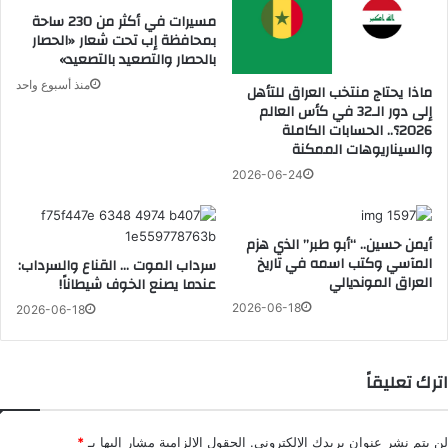
مسيرات في أكثر من 230 ساحة
بمحافظة إب تحت شعار «الحصار
بالحصار والتصعيد بالتصعيد»
منذ أسبوع واحد
ماذا يحتاج منتخب العراق للتأهل
إلى دور الـ32 في كأس العالم
2026؟.. الحسابات الكاملة
والسيناريوهات الممكنة
2026-06-24
أيمن حسين.. “أبو طبر” الذي هزم
المآسي وكتب اسمه في تاريخ
سرداب الموت … القناع والسرداب:
العراق المونديالي
عندما يصنع الخوف شيطاناً!
2026-06-18
2026-06-18
اترك تعليقاً
لن يتم نشر عنوان بريدك الإلكتروني.
الحقول الإلزامية مشار إليها بـ
*