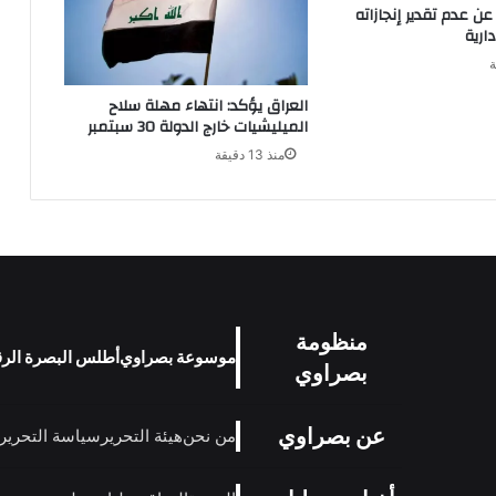
ن عدم تقدير إنجازاته
ارية
العراق يؤكد: انتهاء مهلة سلاح
الميليشيات خارج الدولة 30 سبتمبر
منذ 13 دقيقة
منظومة
موسوعة بصراوي
أطلس البصرة الر
بصراوي
عن بصراوي
من نحن
هيئة التحرير
سياسة التحرير