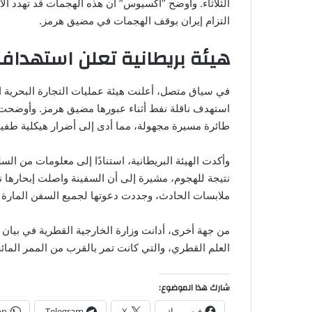
الثلاثاء. وأوضح “أكسيوس” أن هذه الهجمات قد تهدد الا
التزام إيران بوقف الهجمات في مضيق هرمز.
هيئة بريطانية تعلن استهداف
استهدف ناقلة نفط أثناء عبورها مضيق هرمز. وأوضحت ال
طائرة مسيرة مجهولة، مما أدى إلى أضرار هيكلية طفيف
وأكدت الهيئة البريطانية، استنادًا إلى معلومات من ال
نتيجة للهجوم، مشيرة إلى أن السفينة واصلت إبحارها ن
ملابسات الحادث، وجددت دعوتها لجميع السفن المارة 
من جهة أخرى، أدانت وزارة الخارجية القطرية في بيان لها
العلم القطري، والتي كانت تمر بالقرب من الممر الما
شارك هذا الموضوع:
فيس بوك
X
Telegram
pp