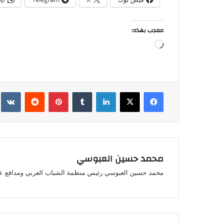
معجب بهذه:
جاري
التحميل…
فيسبوك
‫X
لينكدإن
بينتيريست
محمد حسين العبوسي
محمد حسين العبوسي رئيس منظمة الشباب العربي ومدافع ع