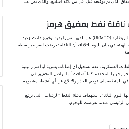
تفاق الذي تم توقيعه قبل أقل من ثلاثة أسابيع، والذي نص على
 ناقلة نفط بمضيق هرمز
في سياق متصل، أعلنت هيئة عمليات التجارة البحرية البريطانية (UKMTO) عن تلقيها تقريرًا يفيد بوقوع حادث جديد
هيئة في بيان اليوم الثلاثاء، أن الناقلة تعرضت لضربة بواسطة
ة.
سلطات العسكرية، عدم تسجيل أي إصابات بشرية أو أضرار بيئية
حو وجهتها المحددة. كما أضافت أنها تواصل التحقيق في
في المنطقة إلى توخي الحذر والإبلاغ عن أي أنشطة مشبوهة.
 اليوم الثلاثاء، استهداف ناقلة النفط “الرقيات” التي ترفع
ئي الرئيسي عندما تعرضت للهجوم.
WhatsA