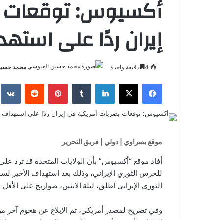
أكسيوس: توقعات ب
إيران ردًا على است
4
دقيقة واحدة
محمد حسين
فيسبوك
‫X
لينكدإن
بينتيريست
موقع بصراوي | دولي | فريق التحرير
أفاد موقع “أكسيوس” بأن الولايات المتحدة قد ترد على
للحرس الثوري الإيراني، وذلك بعد استهداف الأخير لس
الثوري الإيراني أطلق، ليلة الاثنين، صواريخ على الأق
وفي تصريح لمصدر أمريكي، تم الإبلاغ عن هجوم آخر من 