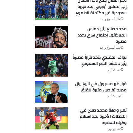
نجم الهلال يفتح باب الانتقال
إلى عملاق أوروبي بعد تجربة
سعودية غير مكتملة الطموح
منذ أسبوع واحد
محمد صلاح يثير حماس
الميركاتو.. اجتماع سري يحدد
مصيره
منذ أسبوع واحد
نواف العقيدي يتخذ قراراً مصيرياً
يثير دهشة النصر السعودي
منذ 3 أيام
قرار غير مسبوق في تاريخ ريال
مدريد: تفاصيل مثيرة للقلق
منذ 5 أيام
تغير وجهة محمد صلاح في
اللحظات الأخيرة بعد استلام
وكيله للعقود
منذ يومين