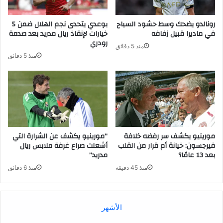
رونالدو يضحك وسط حشود السياح
بوعدي يتحدى نجم الهلال ضمن 5
في ماديرا قبيل زفافه
خيارات لإنقاذ ريال مدريد بعد صدمة
رودري
منذ 5 دقائق
منذ 5 دقائق
مورينيو يكشف سر رفضه خلافة
“مورينيو يكشف عن الشرارة التي
فيرجسون: خيانة أم قرار من القلب
أشعلت صراع غرفة ملابس ريال
بعد 13 عامًا؟
مدريد”
منذ 45 دقيقة
منذ 6 دقائق
الأشهر