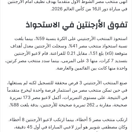
أنهى منتخب مصر الشوط الأول متقدماً بهدف نظيف أمام الأرجنتين
في مباراة دور الـ16 من كأس العالم 2026.
تفوق الأرجنتين في الاستحواذ
استحوذ المنتخب الأرجنتيني على الكرة بنسبة 59%، بينما بلغت
نسبة استحواذ منتخب مصر 41%. وسجلت الأرجنتين معدل أهداف
متوقعة (xG) بلغ 1.51، مقابل 0.21 للفراعنة. قام لاعبو الأرجنتين
بتسديد 7 كرات، منها 3 على المرمى، بينما سدد منتخب مصر كرتين،
واحدة منها كانت بين القائمين والعارضة.
صنع المنتخب الأرجنتيني 3 فرص محققة للتسجيل لكنه لم يستغلها،
في حين تمكن منتخب مصر من استثمار فرصة واحدة ليخرج متقدماً
في النتيجة. على مستوى التمريرات، أكمل لاعبو مصر 173 تمريرة
صحيحة، مقارنة بـ 262 تمريرة صحيحة للأرجنتين، بدقة بلغت 88%.
ارتكب منتخب مصر 5 أخطاء، بينما ارتكب لاعبو الأرجنتين 8 أخطاء.
وكان مصطفى شوبير هو أبرز لاعبي المباراة في أول 45 دقيقة،