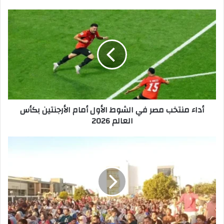
أداء
منتخب
مصر
في
الشوط
الأول
أمام
الأرجنتين
بكأس
أداء منتخب مصر في الشوط الأول أمام الأرجنتين بكأس
العالم
العالم 2026
2026
فرحة
جماهير
بني
سويف
بعد
هدف
منتخب
مصر