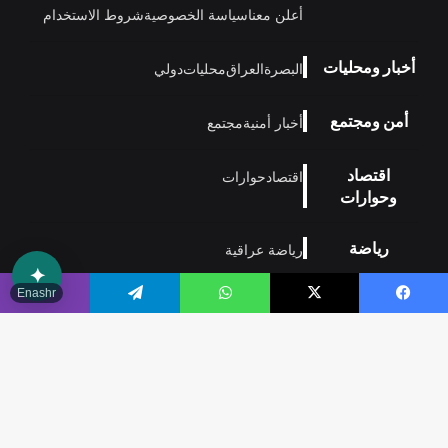
أعلن معنا
سياسة الخصوصية
شروط الاستخدام
أخبار ومحليات
البصرة
العراق
محليات
دولي
أمن ومجتمع
أخبار أمنية
مجتمع
اقتصاد
اقتصاد
حوارات
وحوارات
رياضة
رياضة عراقية
✦
Enashr
منوعات
تكنولوجيا
فن
منوعات
مدونة
يسبوك
‫X
واتساب
تيلقرام
ڤايبر
وتكنولوجيا
زر
© 2026
بصراوي
- جميع الحقوق محفوظة.
منصة إخبارية تنقل الحدث
الذهاب
من قلب البصرة إلى العالم