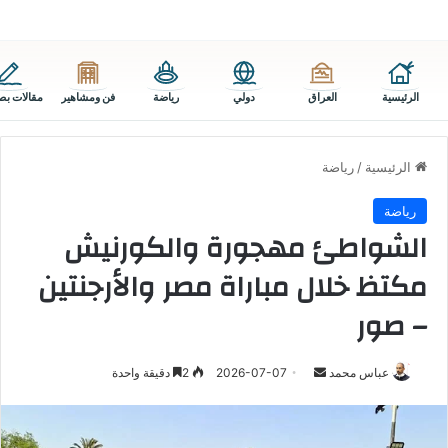
الرئيسية
العراق
دولي
رياضة
فن ومشاهير
مقالات بص
الرئيسية
/
رياضة
رياضة
الشواطئ مهجورة والكورنيش
مكتظ خلال مباراة مصر والأرجنتين
– صور
أرسل
عباس محمد
2026-07-07
2
دقيقة واحدة
بريدا
إلكترونيا