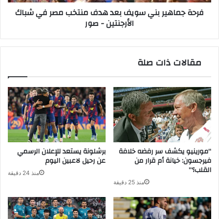
في
فرحة جماهير بني سويف بعد هدف منتخب مصر في شباك
شباك
الأرجنتين - صور
الأرجنتين
-
صور
مقالات ذات صلة
“مورينيو يكشف سر رفضه خلافة
برشلونة يستعد للإعلان الرسمي
فيرجسون: خيانة أم قرار من
عن رحيل لاعبين اليوم
القلب؟”
منذ 24 دقيقة
منذ 25 دقيقة