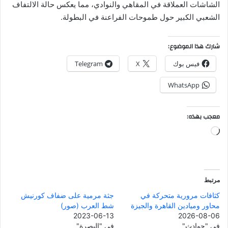
الشاشات العملاقة في المقاهي والنوادي، مما يعكس حالة الالتفاف
الشعبي الكبير حول طموحات الفراعنة في البطولة.
شارك هذا الموضوع:
فيس بوك
X
Telegram
WhatsApp
معجب بهذه:
جاري
التحميل…
مرتبط
كثافات مرورية متحركة في
جثة مرمية على ضفاف كورنيش
محاور وميادين القاهرة والجيزة
شط العرب (صور)
2023-06-13
2026-08-06
في "حوادث"
في "البصرة"