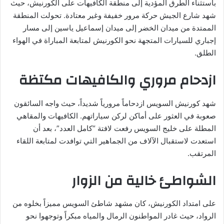
باستثناء الطرق المؤدية إلى منطقة الكافيهات على الكورنيش، حيث
شهد شارع الجيش حركة مرور خفيفة وغير معتادة. تحولت المنطقة
الممتدة من ميدان الخضر إلى ميدان إسماعيل ياسين إلى مسار
إجباري للسيارات المتجهة نحو الكورنيش لمتابعة المباراة في الهواء
الطلق.
ازدحام مروري والكافيهات مكتظة
شهد كورنيش السويس ازدحاماً مرورياً شديداً، حيث واجه السائقون
صعوبة في العثور على أماكن لركن سياراتهم. الكافيهات والمقاهي
المطلة على خليج السويس رفعت لافتة “كامل العدد”، بعد أن
استعدت لاستقبال الآلاف من الجماهير التي توافدت لمتابعة اللقاء
المرتقب.
الشواطئ خالية من الزوار
على امتداد الكورنيش، كان مشهد شاطئ السويس مميزاً بخلوه من
الرواد، حيث غادر المواطنون الرمال والمياه مبكراً وتوجهوا نحو