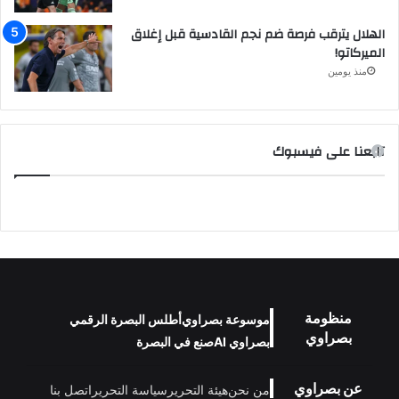
الهلال يترقب فرصة ضم نجم القادسية قبل إغلاق
الميركاتو!
منذ يومين
تابعنا على فيسبوك
منظومة
موسوعة بصراوي
أطلس البصرة الرقمي
بصراوي
بصراوي AI
صنع في البصرة
عن بصراوي
من نحن
هيئة التحرير
سياسة التحرير
اتصل بنا