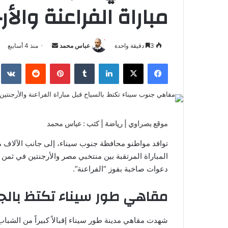
مباراة الفراعنة والأر
أرسل
3
دقيقة واحدة
عباس محمد
منذ 4 أسابيع
بريدا
فيسبوك
‫X
لينكدإن
بينتيريست
إلكترونيا
موقع بصراوي | رياضة | كتب : عباس محمد
توافد مواطنو محافظة جنوب سيناء، إلى جانب الآلاف 
دعوات صاخبة بفوز “الفراعنة”.
مقاهي طور سيناء تكتظ بالج
شهدت مقاهي مدينة طور سيناء إقبالاً كبيراً من الشبا