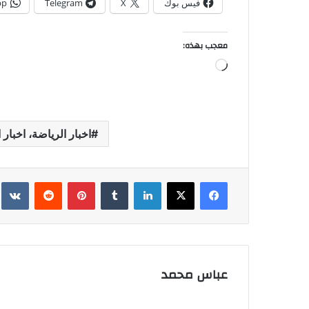
فيس بوك
X
Telegram
pp
معجب بهذه:
جاري
التحميل…
اخبار الرياضة، اخبار 
فيسبوك
‫X
لينكدإن
بينتيريست
عباس محمد