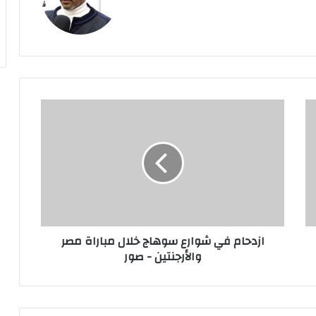
ازدحام
في
شوارع
سوهاج
خلال
مباراة
مصر
والأرجنتين
-
ازدحام في شوارع سوهاج خلال مباراة مصر
صور
والأرجنتين - صور