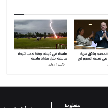
المجهر: وثائق سرية
مأساة في تايلاند: وفاة لاعب نتيجة
ي قضية السوبر ليج
صاعقة خلال مباراة رياضية
منذ 4 دقائق
منظومة