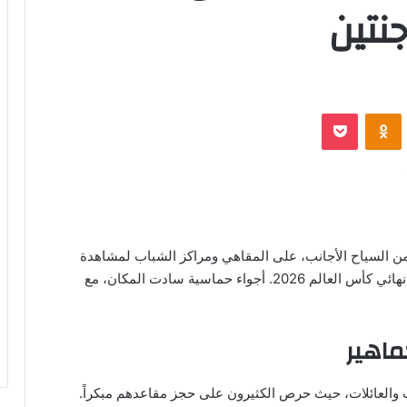
جنتين
‫Pocket
Odnoklassniki
من السياح الأجانب، على المقاهي ومراكز الشباب لمشاهدة
المباراة المرتقبة بين منتخبي مصر والأرجنتين في ثمن نهائي كأس العالم 2026. أجواء حماسية سادت المكان، مع
ماهير
ب والعائلات، حيث حرص الكثيرون على حجز مقاعدهم مبكراً.