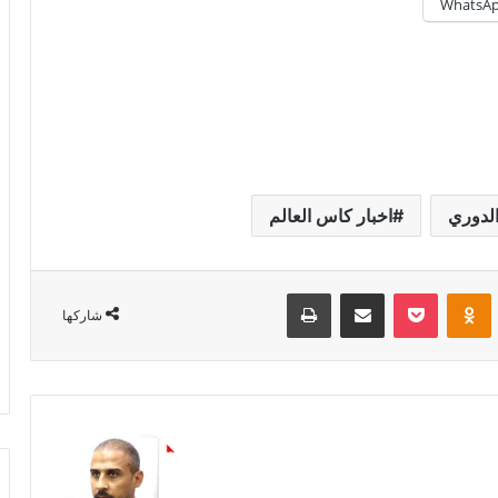
WhatsA
الدوري
اخبار كاس العالم
Odnoklassniki
‫Pocket
مشاركة عبر البريد
طباعة
شاركها