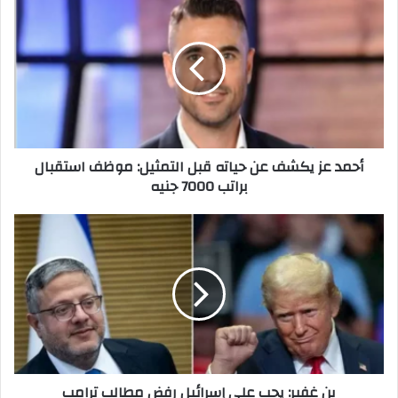
عز
يكشف
عن
حياته
قبل
التمثيل:
موظف
استقبال
أحمد عز يكشف عن حياته قبل التمثيل: موظف استقبال
براتب
براتب 7000 جنيه
7000
جنيه
بن
غفير:
يجب
على
إسرائيل
رفض
مطالب
ترامب
بن غفير: يجب على إسرائيل رفض مطالب ترامب