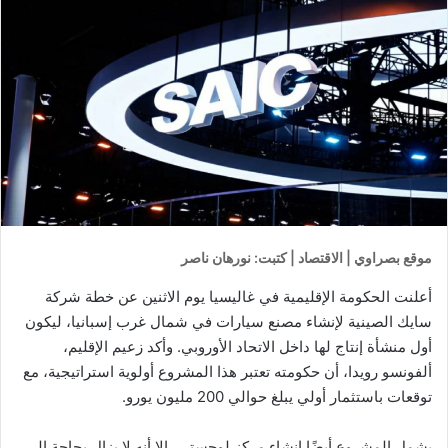
موقع بصراوي | الاقتصاد | كتبت: نورهان ناصر
أعلنت الحكومة الإقليمية في غاليسيا يوم الاثنين عن خطة شركة
سايك الصينية لإنشاء مصنع سيارات في شمال غرب إسبانيا، ليكون
أول منشأة إنتاج لها داخل الاتحاد الأوروبي. وأكد زعيم الإقليم،
ألفونسو رويدا، أن حكومته تعتبر هذا المشروع أولوية استراتيجية، مع
توقعات باستثمار أولي يبلغ حوالي 200 مليون يورو.
يشمل المشروع أيضًا إنشاء مركز لوجستي، إلا أنه لا يزال بحاجة إلى