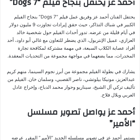
أحمد عز يحتفل بنجاح فيلم “7 Dogs”
يحتفل الفنان أحمد عز وفريق عمل فيلم “7 Dogs” بنجاح الفيلم
الكبير في شباك التذاكر، حيث حقق إيرادات تجاوزت 9 مليون دولار
في أيام قليلة من عرضه. تدور أحداث الفيلم حول شخصية خالد
العزازي، عميل الإنتربول، الذي يضطر للتعاون مع غالي أبو داود، أحد
أفراد عصابة الكلاب السبعة، في مهمة مشتركة لمكافحة تجارة
المخدرات، مما يضعهما في مواجهة مجموعة من التحديات المعقدة.
يشارك في بطولة الفيلم مجموعة من أبرز نجوم السينما، منهم كريم
عبدالعزيز، مونيكا بيلوتشي، ناصر القصبي، وسلمان خان. الفيلم من
تأليف تركي آل الشيخ، سيناريو وحوار محمد الدباح، وإخراج عادل
العربي وبلال فلاح.
أحمد عز يواصل تصوير مسلسل
“الأمير”
يستمر أحمد عز في تصوير مسلسله الجديد “الأمير” المقرر عرضه