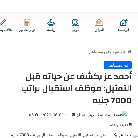
الرئيسية
العراق
دولي
رياضة
فن ومشاهير
مقالات بص
الرئيسية
/
فن ومشاهير
فن ومشاهير
أحمد عز يكشف عن حياته قبل
التمثيل: موظف استقبال براتب
7000 جنيه
أرسل
ريتاج عدنان
2026-06-01
105
بريدا
دقيقة واحدة
إلكترونيا