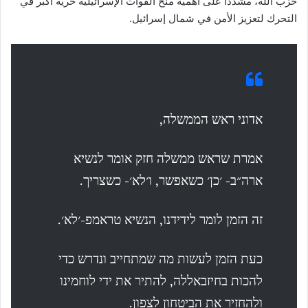
حزب الله، مشددًا على أهمية منح القوات الإسرائيلية حرية أكبر في
التحرك لتعزيز الأمن في شمال إسرائيل.
אדוני ראש הממשלה,
אמרת שראש ממשלה חזק אומר לנשיא
ארה״ב- ׳כן׳ כשאפשר, ו׳לא׳- כשצריך.
זה הזמן לומר לידידנו, הנשיא טראמפ-׳לא׳.
כעת הזמן לעשות מה שמתחייב ונדרש כדי
להכות בחיזבאללה, להתיר את ידי לוחמינו
ולהחזיר את הביטחון לצפון.