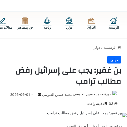
الرئيسية
العراق
دولي
رياضة
فن ومشاهير
مقالات بص
الرئيسية
/
دولي
دولي
بن غفير: يجب على إسرائيل رفض
مطالب ترامب
أرسل
محمد حسين العبوسي
2026-06-01
بريدا
103
دقيقة واحدة
إلكترونيا
موقع بصراوي | دولي | فريق التحرير