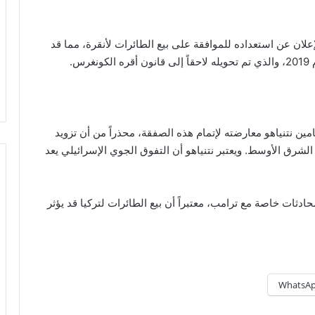
 CNN أن ترامب يعتزم الإعلان عن استعداده للموافقة على بيع الطائرات لأنقرة، مما قد
س.
مين نتنياهو معارضته لإتمام هذه الصفقة، محذراً من أن تزويد
وازن القوى في الشرق الأوسط. ويعتبر نتنياهو أن التفوق الجوي الإسرائيلي يعد
ضية خلال محادثات خاصة مع ترامب، معتبراً أن بيع الطائرات لتركيا قد يؤثر
WhatsA