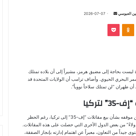
أرسل
ن العبوسي
2026-07-07
بريدا
‫Pocket
Odnoklassniki
إلكترونيا
ة ليست بحاجة إلى مضيق هرمز، مشيراً إلى أن بلاده تمتلك
لممر البحري الحيوي. وأضاف ترامب أن الولايات المتحدة قد
ن طهران “لن تمتلك سلاحاً نووياً”.
لتركيا
في سياق منفصل، أشار ترامب إلى أنه سيعلن قريباً عن موقفه بشأن بيع مقاتلات “إف-35” إلى تركيا، رغم الحظر
ولاءً” من بعض الدول الأخرى التي حصلت على هذه المقاتلات.
 جيداً من التعاون، معبراً عن اهتمام إدارته بإنجاز الصفقة،