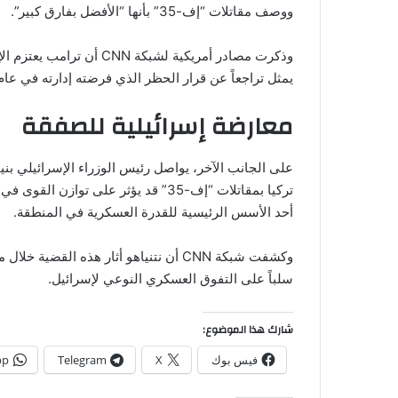
ووصف مقاتلات “إف-35” بأنها “الأفضل بفارق كبير”.
وذكرت مصادر أمريكية لشبكة
يمثل تراجعاً عن قرار الحظر الذي فرضته إدارته في عام 2019، والذي تم تحويله لاحقاً إلى قانون أقره الكونغر
معارضة إسرائيلية للصفقة
على الجانب الآخر، يواصل رئيس الوزراء الإسرائيلي بنيا
تركيا بمقاتلات “إف-35” قد يؤثر على ت
أحد الأسس الرئيسية للقدرة العسكرية في المنطقة.
وكشفت شبكة CNN أن نتنياهو أثار هذه الق
سلباً على التفوق العسكري النوعي لإسرائيل.
شارك هذا الموضوع:
فيس بوك
X
Telegram
pp