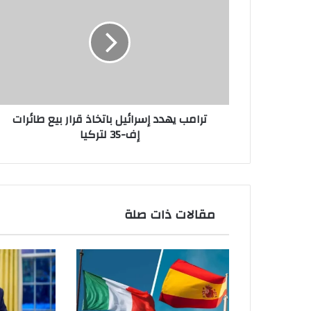
يهدد
إسرائيل
باتخاذ
قرار
بيع
طائرات
إف-35
لتركيا
ترامب يهدد إسرائيل باتخاذ قرار بيع طائرات
إف-35 لتركيا
مقالات ذات صلة