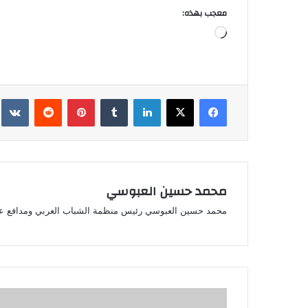
معجب بهذه:
جاري
التحميل…
فيسبوك
‫X
لينكدإن
بينتيريست
محمد حسين العبوسي
محمد حسين العبوسي رئيس منظمة الشباب العربي ومدافع ع
ترامب