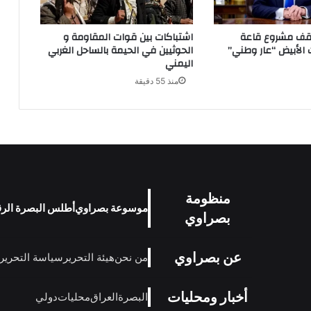
وقف مشروع قاعة
اشتباكات بين قوات المقاومة و
ت الأبيض “عار وطني”
الحوثيين في الحيمة بالساحل الغربي
اليمني
منذ 55 دقيقة
منظومة
موسوعة بصراوي
أطلس البصرة الر
بصراوي
عن بصراوي
من نحن
هيئة التحرير
سياسة التحرير
أخبار ومحليات
البصرة
العراق
محليات
دولي