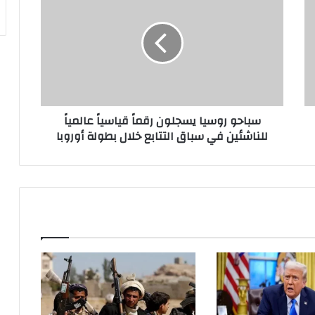
روسيا
يسجلون
رقماً
قياسياً
عالمياً
للناشئين
في
سباق
سباحو روسيا يسجلون رقماً قياسياً عالمياً
التتابع
للناشئين في سباق التتابع خلال بطولة أوروبا
خلال
بطولة
أوروبا