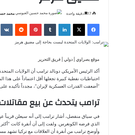
17
دقيقة واحدة
محمد حسي
فيسبوك
‫X
لينكدإن
بينتيريست
موقع بصراوي | دولي | فريق التحرير
أكد الرئيس الأمريكي دونالد ترامب أن الولايات المتحد
احتياطيات نفطية كبيرة تجعلها أقل اعتماداً على هذا ا
“أضعفت القدرات العسكرية لإيران”، مجدداً تأكيده على أ
ترامب يتحدث عن بيع مقاتلات “إف-35” 
الذي فرضه الكونغرس. ولفت إلى أن أنقرة كانت “أكثر 
وأوضح ترامب من أنقرة أن العلاقات مع تركيا تشهد مستوى