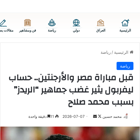
الرئيسية
العراق
دولي
رياضة
فن ومشاهير
مقالات بص
الرئيسية
/
رياضة
رياضة
قبل مباراة مصر والأرجنتين.. حساب
ليفربول يثير غضب جماهير “الريدز”
بسبب محمد صلاح
تابع
أرسل
محمد حسين
2026-07-07
11
دقيقة واحدة
على
بريدا
X
إلكترونيا