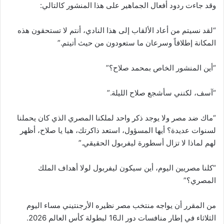
وقد جاءت ردود أفعال الجماهير على هذا المنشور كالتالي:
“لقد نسيتم من أعاد الألقاب إلى هذا النادي، أنتم لا تستحقون هذه
المكانة إطلاقاً وسرعان ما ستعودون من حيث أتيتم.”
“أين المنشور الخاص بمحمد صلاح؟”
“آسف، لكنني سأشجع صلاح الليلة.”
“ماك ضد مصر ولا يوجد ذكر واحد لملكنا المصري الذي كان يحملنا
لسنوات عديدة؟ أيها المسؤول، استعد ذاكرتك، هيا يا صلاح، أظهر
لهم لماذا لا تزال أسطورة ليفربول الحقيقي.”
“كلنا مصريين اليوم، أين سيكون ليفربول لولا أهداف الملك
المصري؟”
من المقرر أن يواجه منتخب مصر نظيره الأرجنتيني مساء اليوم
الثلاثاء في إطار منافسات دور الـ16 لبطولة كأس العالم 2026.