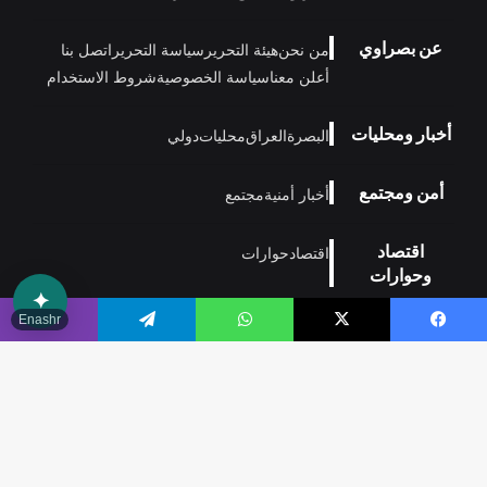
عن بصراوي
من نحن
هيئة التحرير
سياسة التحرير
اتصل بنا
أعلن معنا
سياسة الخصوصية
شروط الاستخدام
أخبار ومحليات
البصرة
العراق
محليات
دولي
أمن ومجتمع
أخبار أمنية
مجتمع
اقتصاد
اقتصاد
حوارات
وحوارات
✦
Enashr
رياضة
رياضة عراقية
يسبوك
‫X
واتساب
تيلقرام
ڤايبر
منوعات
تكنولوجيا
فن
منوعات
مدونة
وتكنولوجيا
زر
الذهاب