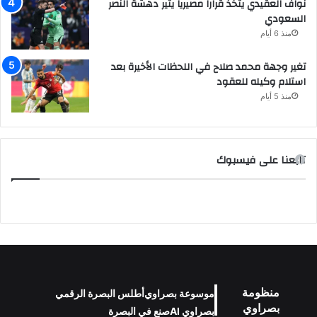
نواف العقيدي يتخذ قراراً مصيرياً يثير دهشة النصر
السعودي
منذ 6 أيام
تغير وجهة محمد صلاح في اللحظات الأخيرة بعد
استلام وكيله للعقود
منذ 5 أيام
تابعنا على فيسبوك
منظومة
موسوعة بصراوي
أطلس البصرة الرقمي
بصراوي
بصراوي AI
صنع في البصرة