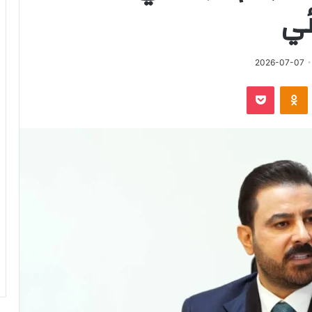
ئي
ل
2026-07-07
ا
‫Pocket
Odnoklassniki
رونيا