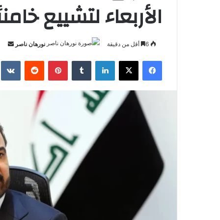
الأربعاء لتشييع خامن
أرس
6
أقل من دقيقة
نورهان ناصر
بريد
فيسبوك
‫X
لينكدإن
بينتيريست
إلكت