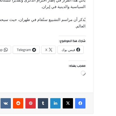
يأتي هذا القرار في إطار احترام الذكرى وتقديراً للمكان
السياسية والدينية في إيران.
يُذكر أن مراسم التشييع ستُقام في طهران، حيث سيح
العالم.
شارك هذا الموضوع:
فيس بوك
X
Telegram
pp
معجب بهذه:
جاري
التحميل…
فيسبوك
‫X
لينكدإن
بينتيريست