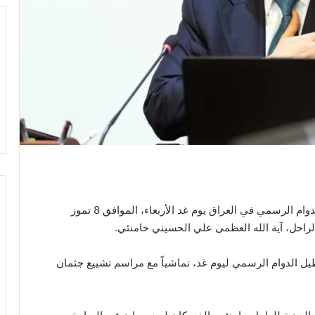
أصدر رئيس الوزراء، علي فالح الزيدي، قراراً بتعطيل الدوام الرسمي في العراق يوم غد الأربعاء، الموافق 8 تموز
يل الدوام الرسمي ليوم غد، تماشياً مع مراسم تشييع جثمان