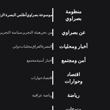
منظومة
موسوعة بصراوي
أطلس البصرة الر
بصراوي
عن بصراوي
من نحن
هيئة التحرير
سياسة التحرير
أخبار ومحليات
البصرة
العراق
محليات
دولي
أمن ومجتمع
أخبار أمنية
مجتمع
اقتصاد
اقتصاد
حوارات
وحوارات
رياضة
رياضة عراقية
منوعات