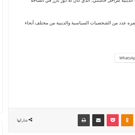
ة الدينية للراحل خامنئي، الذي كان له دور بارز في الساحة
ضره عدد من الشخصيات السياسية والدينية من مختلف أنحاء
WhatsA
Odnoklassniki
‫Pocket
مشاركة عبر البريد
طباعة
شاركها