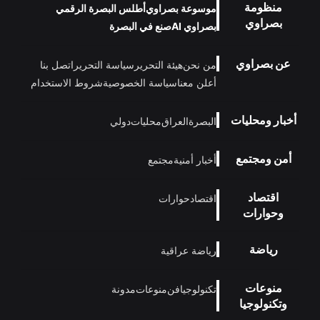
منظومة
موسوعة بصراوي
أطلس البصرة الرقمي
بصراوي
بصراوي AI
صنع في البصرة
عن بصراوي
من نحن
هيئة التحرير
سياسة التحرير
اتصل بنا
أعلن معنا
سياسة الخصوصية
شروط الاستخدام
أخبار ومحليات
البصرة
العراق
محليات
دولي
أمن ومجتمع
أخبار أمنية
مجتمع
اقتصاد
اقتصاد
حوارات
وحوارات
رياضة
رياضة عراقية
منوعات
تكنولوجيا
فن
منوعات
مدونة
وتكنولوجيا