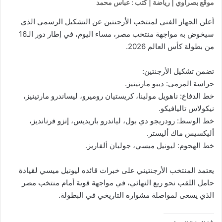
موقع بصراوي | رياضة | كتب : عباس محمد
أعلن الجهاز الفني لمنتخب الأرجنتين عن التشكيل الرسمي الذي
سيخوض به مواجهة منتخب مصر، مساء اليوم، في إطار دور الـ16
من بطولة كأس العالم 2026.
تضمن تشكيل الأرجنتين:
حراسة المرمى: ديبو مارتينيز.
خط الدفاع: ناهويل مولينا، كريستيان روميرو، ليساندرو مارتينيز،
نيكولاس تاليافيكو.
خط الوسط: رودريجو دي بول، لياندرو باريديس، إنزو فرنانديز،
أليكسيس ماك أليستر.
خط الهجوم: ليونيل ميسي، جوليان ألفاريز.
يعتمد المنتخب الأرجنتيني على خبرات قائده ليونيل ميسي لقيادة
حامل اللقب نحو ربع النهائي، في مواجهة قوية أمام منتخب مصر
الذي يسعى لمواصلة مشواره التاريخي في البطولة.