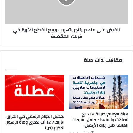
وبيع
القطع
الاثرية
في
القبض على متهم يتاجر بتهريب وبيع القطع الاثرية في
كربلاء
كربلاء المقدسة
المقدسة
مقالات ذات صلة
هيأة الإعلام: صيانة 714 برج
تعطيل الدوام الرسمي في العراق
اتصالات واستعداد كامل لشبكات
الأربعاء 12 آب بذكرى وفاة الرسول
الهاتف خلال زيارة الأربعين
الأكرم (ص)
منذ أسبوع واحد