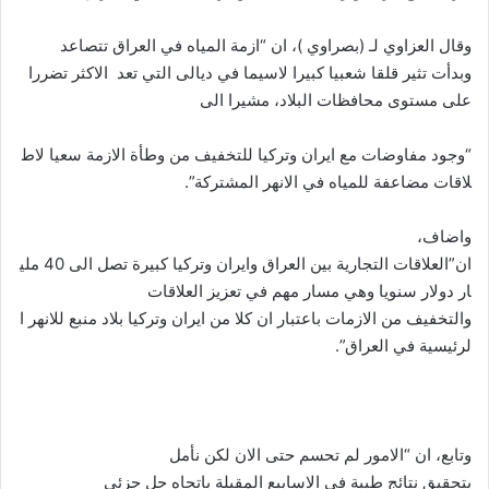
وقال العزاوي لـ (بصراوي )، ان “ازمة المياه في العراق تتصاعد
وبدأت تثير قلقا شعبيا كبيرا لاسيما في ديالى التي تعد الاكثر تضررا
على مستوى محافظات البلاد، مشيرا الى
“وجود مفاوضات مع ايران وتركيا للتخفيف من وطأة الازمة سعيا لاط
لاقات مضاعفة للمياه في الانهر المشتركة”.
واضاف،
ان”العلاقات التجارية بين العراق وايران وتركيا كبيرة تصل الى 40 ملي
ار دولار سنويا وهي مسار مهم في تعزيز العلاقات
والتخفيف من الازمات باعتبار ان كلا من ايران وتركيا بلاد منبع للانهر ا
لرئيسية في العراق”.
وتابع، ان “الامور لم تحسم حتى الان لكن نأمل
بتحقيق نتائج طيبة في الاسابيع المقبلة باتجاه حل جزئي