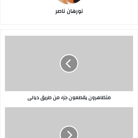
نورهان ناصر
متظاهرون
يقطعون
جزء
من
طريق
ديالى
متظاهرون يقطعون جزء من طريق ديالى
القبض
على
متهم
يتاجر
بتهريب