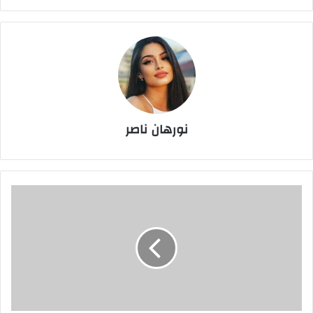
نورهان ناصر
نيوزيلندا
تتعرض
لهزيمة
مفاجئة
أمام
هايتي
قبل
مواجهة
مصر