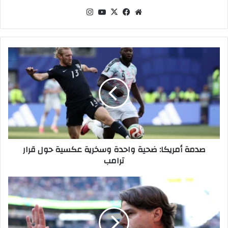
موقع
‫X
فيسبوك
‫YouTube
انستقرام
الويب
صدمة
أمريكا:
ضحية
واحدة
وسخرية
عكسية
حول
قرار
ترامب
صدمة أمريكا: ضحية واحدة وسخرية عكسية حول قرار
ترامب
بوكيتينو
يتحدث
عن
مستقبله
بعد