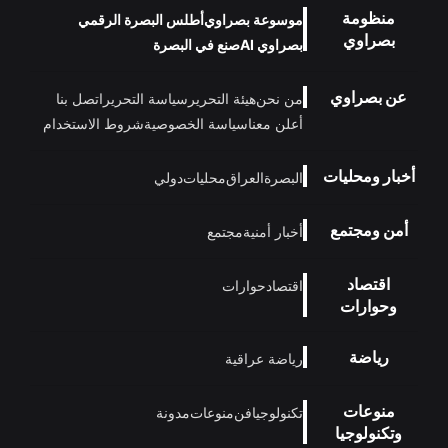
منظومة
موسوعة بصراوي
أطلس البصرة الرقمي
بصراوي
بصراوي AI
صنع في البصرة
عن بصراوي
من نحن
هيئة التحرير
سياسة التحرير
اتصل بنا
أعلن معنا
سياسة الخصوصية
شروط الاستخدام
أخبار ومحليات
البصرة
العراق
محليات
دولي
أمن ومجتمع
أخبار أمنية
مجتمع
اقتصاد
اقتصاد
حوارات
وحوارات
رياضة
رياضة عراقية
منوعات
تكنولوجيا
فن
منوعات
مدونة
وتكنولوجيا