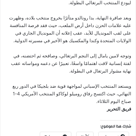
ليودع المنتخب البرتغالي البطولة.
وبعد صافرة النهاية، بدا رونالدو متأثرًا بخروج منتخب بلاده، وظهرت
عليه علامات الحزن داخل أرض الملعب، حيث فقد فرصة المنافسة
على لقب المونديال للأبد، عقب إعلانه أن المونديال الجاري في
الولايات المتحدة وكندا والمكسيك هو الأخير في مسيرته الدولية.
وتوجه لامين يامال إلى النجم البرتغالي، وصافحه ثم احتضنه، في
لفتة إنسانية لاقت اهتمامًا واسعًا، تعبيرًا عن دعمه ومواساته عقب
نهاية مشوار البرتغال في البطولة.
ويستعد المنتخب الإسباني لمواجهة قوية ضد بلجيكا في الدور ربع
النهائي، حيث اكتسح رفاق روميلو لوكاكو المنتخب الأمريكي 4-1
صباح اليوم الثلاثاء.
فريق التحرير
شارك هذا الموضوع: