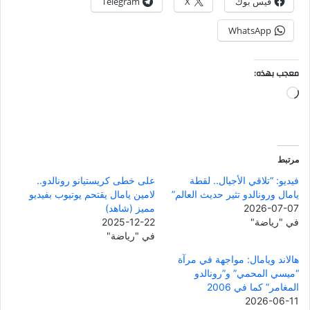
فيس بوك
X
Telegram
WhatsApp
معجب بهذه:
جاري
التحميل…
مرتبط
فيديو: “تلاقي الأجيال.. لقطة
على خطى كريستيانو رونالدو..
يامال ورونالدو تثير حديث العالم”
لامين يامال يقتحم يوتيوب بفيديو
2026-07-07
مميز (شاهد)
في "رياضة"
2025-12-22
في "رياضة"
هالاند ويامال: مواجهة في مرآة
“ميسي المحمي” و”رونالدو
المغامر” كما في 2006
2026-06-11