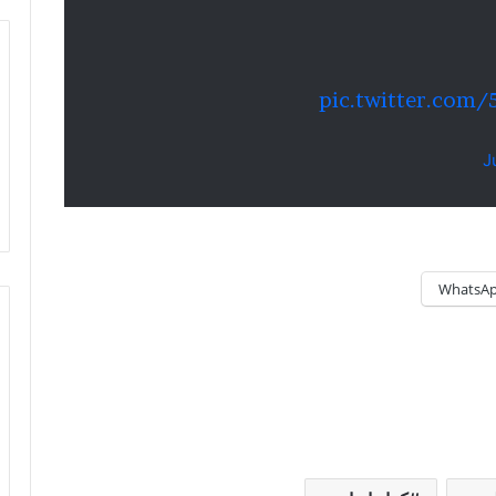
pic.twitter.com
J
WhatsA