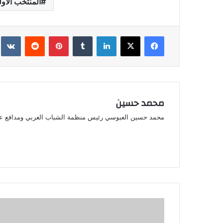
المنتخب الاو
فيسبوك
‫X
لينكدإن
بينتيريست
محمد حسين
محمد حسين العبوسي رئيس منظمة الشباب العربي ومدافع ع
تسجيل
12