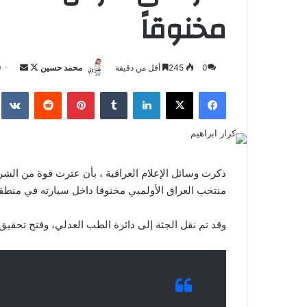
مخنوقاً
تابع
أرسل
0
245
أقل من دقيقة
محمد حسين
0
على
بريدا
فيسبوك
‫X
لينكدإن
بينتيريست
X
إلكترون
ذكرت وسائل الإعلام العراقية ، بأن عثرت قوة من الشر
منتخب العراق الأولمبي مخنوقا داخل سيارته في منطق
وقد تم نقل الجثة إلى دائرة الطب العدلي، وفتح تحقيق