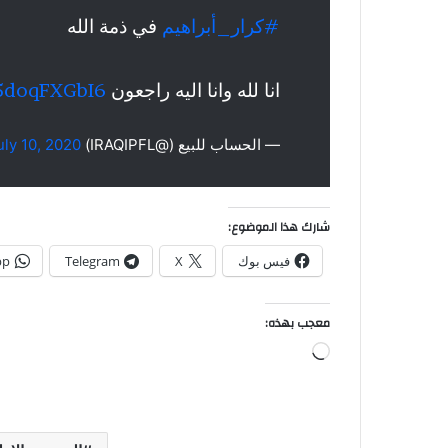
#كرار_أبراهيم
في ذمة الله
انا لله وانا اليه راجعون
/5doqFXGbI6
— الحساب للبيع (@IRAQIPFL)
uly 10, 2020
شارك هذا الموضوع:
فيس بوك
X
Telegram
pp
معجب بهذه:
جاري
التحميل…