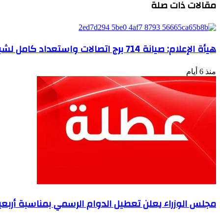
مقالات ذات صلة
المجتمع
كيس
المدني
دم
..؟
كدفعة
طارئة
هيأة الإعلام: صيانة 714 برج اتصالات واستعداد كامل لشبكات الهاتف خلال زيارة الأربعين
منذ 6 أيام
مجلس الوزراء يعلن تعطيل الدوام الرسمي بمناسبة أربعين