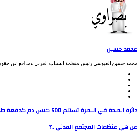
محمد حسين
محمد حسين العبوسي رئيس منظمة الشباب العربي ومدافع عن حقوق 
موقع
فيسبوك
الويب
‫X
‫YouTube
انستقرام
دائرة
دائرة الصحة في البصرة تستلم 500 كيس دم كدفعة طارئة
الصحة
في
من
من هي منظمات المجتمع المدني ..؟
البصرة
هي
تستلم
منظمات
500