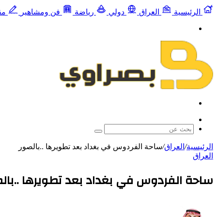
الرئيسية
العراق
دولي
رياضة
فن ومشاهير
مق
القائمة
بحث
عن
مقال
عشوائي
بحث
عن
الرئيسية
/
العراق
/
ساحة الفردوس في بغداد بعد تطويرها ..بالصور
العراق
ساحة الفردوس في بغداد بعد تطويرها ..بال
تابع
أرسل
على
بريدا