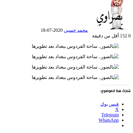
X
إلكترونيا
محمد حسين
2020-07-18
0
152
أقل من دقيقة
Odnoklassniki
‫Pocket
‫X
لينكدإن
فيسبوك
بينتيريست
شارك هذا الموضوع:
فيس بوك
X
Telegram
WhatsApp