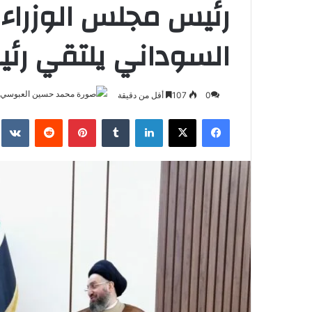
رئيس مجلس الوزراء 
السوداني يلتقي رئي
0
107
أقل من دقيقة
فيسبوك
‫X
لينكدإن
بينتيريست