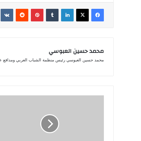
فيسبوك
‫X
لينكدإن
بينتيريست
محمد حسين العبوسي
محمد حسين العبوسي رئيس منظمة الشباب العربي ومدافع ع
رئيس
مجلس
الوزراء
السيد
محمد
شياع
السوداني