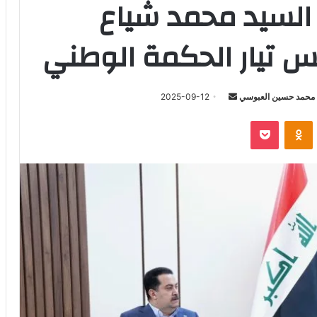
السيد محمد شياع
س تيار الحكمة الوطني
أرسل
محمد حسين العبوسي
2025-09-12
بريدا
‫Pocket
Odnoklassniki
إلكترونيا