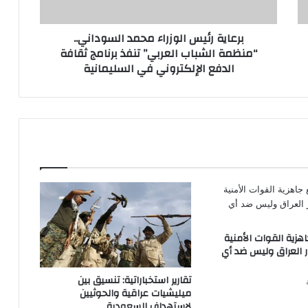
العربي”
تنفذ
برعاية رئيس الوزراء محمد السوداني..
برنامج
“منظمة الشباب العربي” تنفذ برنامج ثقافة
ثقافة
الدفع الإلكتروني في السليمانية
الدفع
الإلكتروني
في
السليمانية
اهزية القوات الأمنية
ر العراق وليس ضد أي
تقارير استخباراتية: تنسيق بين
ميليشيات عراقية والحوثيين
لاستهداف السعودية