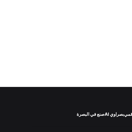
قمي
بصراوي AI
صنع في البصرة