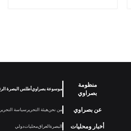
عن بصراوي
من نحن
هيئة التحرير
سياسة التحرير
أخبار ومحليات
البصرة
العراق
محليات
دولي
أمن ومجتمع
أخبار أمنية
مجتمع
اقتصاد
اقتصاد
حوارات
وحوارات
رياضة
رياضة عراقية
منوعات
تكنولوجيا
فن
منوعات
مدونة
وتكنولوجيا
© 2026
بصراوي
- جميع الحقوق محفوظة.
منصة إخبارية تنقل ال