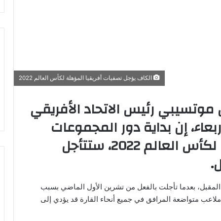
المقبل، بعدما تأجلت بالفعل من تشرين الأول الماضي بسبب
ريات في ملاعب متواضعة المرافق في جميع أنحاء القارة قد يؤدي إلى
منصب رئيس اتحاد جنوب أفريقيا، للصحفيين “ننتظر التأكيد
تصفيات ستنطلق في أيلول وليس في حزيران”.
ومن المتوقع أن يصدر القرار النهائي خلال الاجتماع المقبل للجنة التنفيذية للكاف الذي سينعقد في كيجالي في 15 أيار
WhatsA