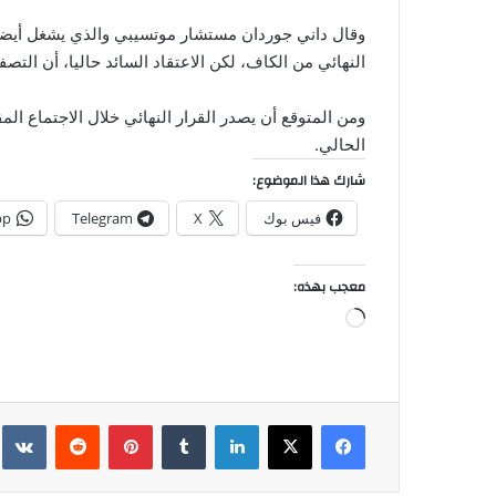
فيسبوك
‫X
لينكدإن
بينتيريست
محمد حسين
محمد حسين العبوسي رئيس منظمة الشباب العربي ومدافع ع
العراق
بين
شماعتين
!