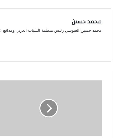
العراق بين شماعتين !
مقالات ذات صلة
بنعطية يكشف أسراراً مثيرة تهز
تركيا تتحدى 
الأوساط الكروية الفرنسية
زخم الصفقات