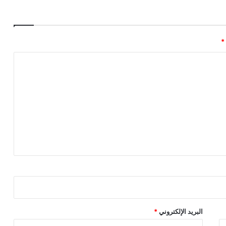
البريد الإلكتروني
*
منظومة
موسوعة بصراوي
أطلس البصرة الر
بصراوي