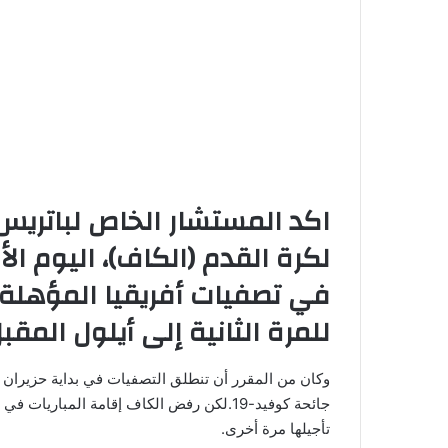
وكان من المقرر أن تنطلق التصفيات في بداية حزيران 
جائحة كوفيد-19.لكن رفض الكاف إقامة المبا
تأجيلها مرة أخرى.
وقال داني جوردان مستشار موتسيبي والذي يشغل أيضا 
النهائي من الكاف، لكن الاعتقاد السائد حاليا، أن ال
الحالي.
شارك هذا الموضوع:
فيس بوك
X
Telegram
pp
معجب بهذه:
جاري
التحميل…