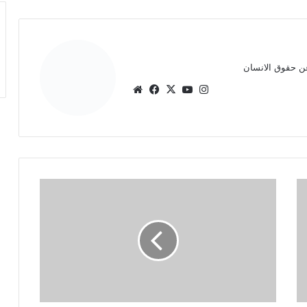
من
380
ألف
إصابة
الهند تسجل 3780 وفاة وأكثر من 380 ألف
بكورونا
إصابة بكورونا خلال 24 ساعة
خلال
24
ساعة
الدوري السعودي وسط
برشلونة في مأزق: كانسيلو يعود إلى
الهلال بعد شهر من الغياب