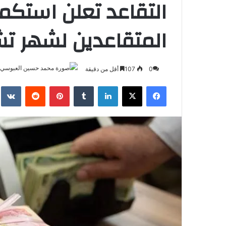
التقاعد تعلن استكم
المتقاعدين لشهر تشرين
0
107
أقل من دقيقة
فيسبوك
‫X
لينكدإن
بينتيريست