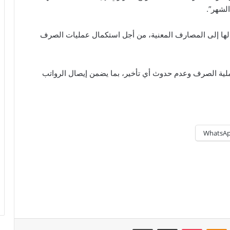
لشهر”.
الها إلى المصارف المعنية، من أجل استكمال عمليات الصرف
عملية الصرف وعدم حدوث أي تأخير، بما يضمن إيصال الرواتب
WhatsA
Odnoklassniki
‫Pocket
مشاركة عبر البريد
طباعة