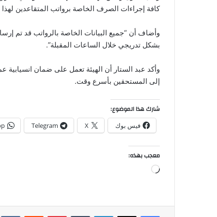
كافة إجراءات الصرف الخاصة برواتب المتقاعدين لهذا ا
وأضاف أن “جميع البيانات الخاصة بالرواتب قد تم إرس
بشكل تدريجي خلال الساعات المقبلة”.
وأكد عبد الستار أن الهيئة تعمل على ضمان انسيابية 
إلى المستحقين بأسرع وقت.
شارك هذا الموضوع:
فيس بوك
X
Telegram
pp
معجب بهذه:
جاري
التحميل…
فيسبوك
‫X
لينكدإن
بينتيريست