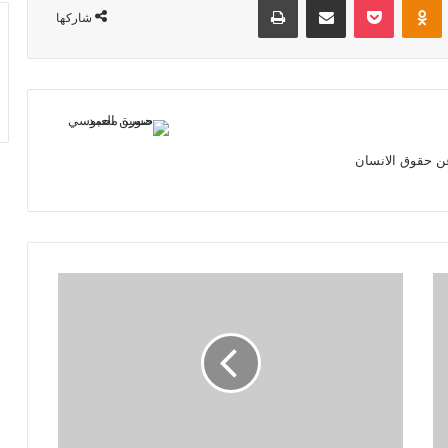
شاركها
ن حقوق الانسان
مبعوث
ترامب:
قوة
العراق
الإقليمية
مرهونة
بحسم
ملف