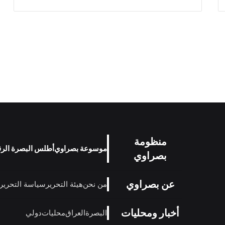
منظومة
موسوعة بصراوي
أطلس البصرة الر
بصراوي
عن بصراوي
من نحن
هيئة التحرير
سياسة التحرير
أخبار ومحليات
البصرة
العراق
محليات
دولي