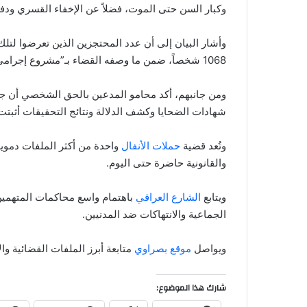
وكبار السن حتى الموت، فضلاً عن الإخفاء القسري ودفن
وأشار البيان إلى أن عدد المحتجزين الذين تعرضوا لتلك
1068 شخصاً، ضمن ما وصفه القضاء بـ”مشروع إجرامي منظم وممنهج” ضد المواطنين الكورد.
ومن جانبهم، أكد محامو المدعين بالحق الشخصي أن جل
شهادات الضحايا وكشف الدلالة ونتائج التحقيقات أثبتت
وتُعد قضية
حملات الأنفال
واحدة من أكثر الملفات دموية 
والقانونية حاضرة حتى اليوم.
ويتابع
الشارع العراقي
باهتمام واسع محاكمات المتهمين 
الجماعية والانتهاكات ضد المدنيين.
ويواصل
موقع بصراوي
متابعة أبرز الملفات القضائية وال
شارك هذا الموضوع: