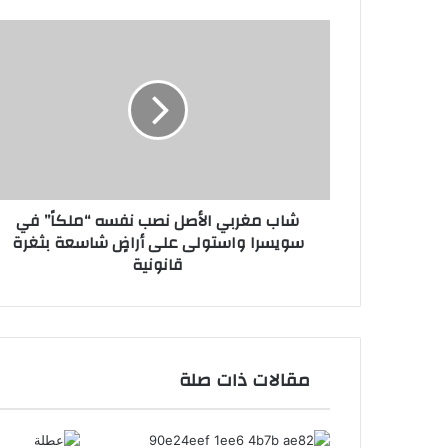
شاب
مغربي
الأصل
نصب
نفسه
“ملكاً”
في
سويسرا
واستولى
شاب مغربي الأصل نصب نفسه “ملكاً” في
على
سويسرا واستولى على أراضٍ شاسعة بثغرة
أراضٍ
قانونية
شاسعة
بثغرة
قانونية
مقالات ذات صلة