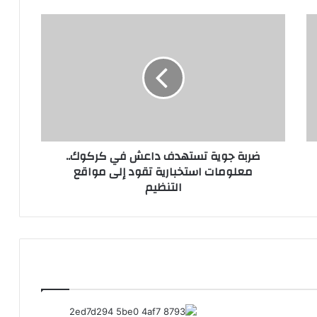
ضربة
جوية
تستهدف
داعش
في
كركوك..
معلومات
استخبارية
تقود
ضربة جوية تستهدف داعش في كركوك..
إلى
معلومات استخبارية تقود إلى مواقع
مواقع
التنظيم
التنظيم