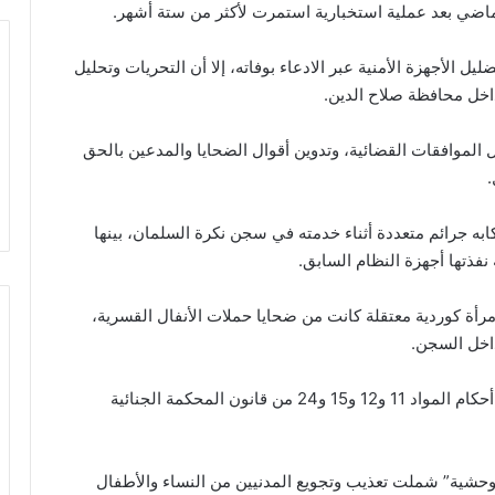
ماضي بعد عملية استخبارية استمرت لأكثر من ستة أشهر.
يل الأجهزة الأمنية عبر الادعاء بوفاته، إلا أن التحريات وتحليل
داخل محافظة صلاح الدين.
ل الموافقات القضائية، وتدوين أقوال الضحايا والمدعين بالحق
ابه جرائم متعددة أثناء خدمته في سجن نكرة السلمان، بينها
فذتها أجهزة النظام السابق.
مرأة كوردية معتقلة كانت من ضحايا حملات الأنفال القسرية،
داخل السجن.
وأكد مجلس القضاء الأعلى أن الحكم صدر استناداً إلى أحكام المواد 11 و12 و15 و24 من قانون المحكمة الجنائية
شية” شملت تعذيب وتجويع المدنيين من النساء والأطفال