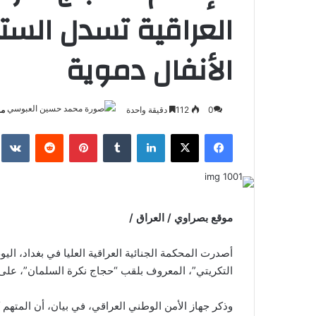
العراقية تسدل الستا
الأنفال دموية
0
112
دقيقة واحدة
مح
فيسبوك
‫X
لينكدإن
بينتيريست
موقع بصراوي / العراق /
أصدرت المحكمة الجنائية العراقية العليا في بغداد، ال
التكريتي”، المعروف بلقب “حجاج نكرة السلمان”، على خلفي
وذكر جهاز الأمن الوطني العراقي، في بيان، أن المتهم 