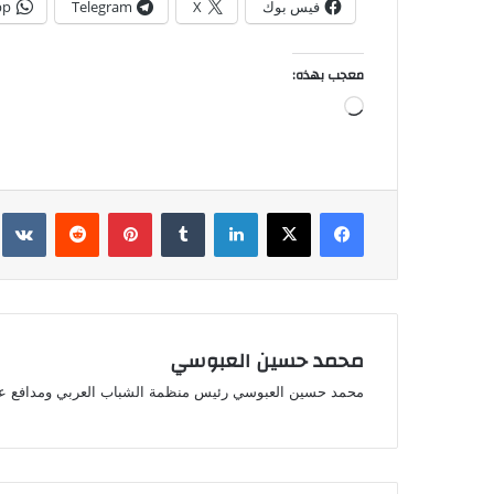
فيس بوك
X
Telegram
pp
معجب بهذه:
جاري
التحميل…
فيسبوك
‫X
لينكدإن
بينتيريست
محمد حسين العبوسي
محمد حسين العبوسي رئيس منظمة الشباب العربي ومدافع ع