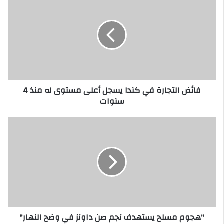
التجارة
في
كندا
يسجل
أعلى
مستوى
له
منذ
فائض التجارة في كندا يسجل أعلى مستوى له منذ 4
4
سنوات
سنوات
"هجوم
مسلح
يستهدف
نجم
صن
داونز
في
وضح
النهار"
"هجوم مسلح يستهدف نجم صن داونز في وضح النهار"