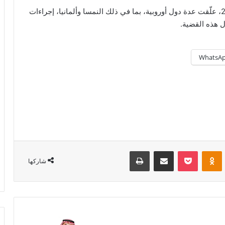
ولكن منذ سقوط الرئيس بشار الأسد في ديسمبر 2024، علّقت عدة دول أوروبية، بما في ذلك النمسا وألمانيا، إجراءات
 هذه القضية.
WhatsA
Odnoklassniki
‫Pocket
مشاركة عبر البريد
طباعة
شاركها