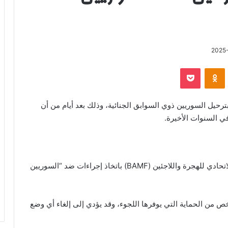
2025
‫Pocket
Odnoklassniki
 بترحيل السوريين ذوي السوابق الجنائية، وذلك بعد أيام من أن
في السنوات الأخيرة.
وقال متحدث باسم الوزارة إن الأخيرة كلفت المكتب الاتحادي للهجرة واللاجئين (BAMF) باتخاذ إجراءات ضد “السوريين
 من الحماية التي يوفرها اللجوء، وقد يؤدي إلى إلغاء أي وضع