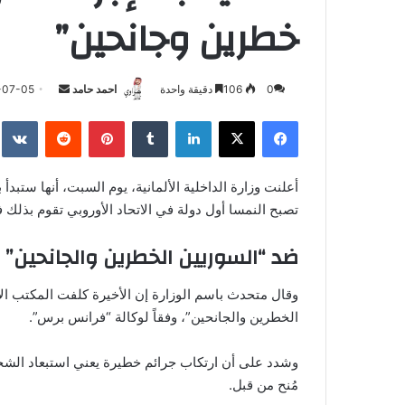
خطرين وجانحين”
أرسل
0
106
دقيقة واحدة
احمد حامد
-07-05
بريدا
فيسبوك
‫X
لينكدإن
بينتيريست
إلكترونيا
أعلنت وزارة الداخلية الألمانية، يوم السبت، أنها ستبدأ
تصبح النمسا أول دولة في الاتحاد الأوروبي تقوم بذلك 
ضد “السوريين الخطرين والجانحين”
الخطرين والجانحين”، وفقاً لوكالة “فرانس برس”.
وشدد على أن ارتكاب جرائم خطيرة يعني استبعاد الشخص
مُنح من قبل.