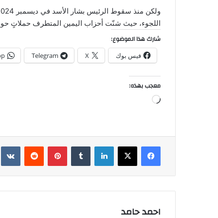
اللجوء، حيث شنّت أحزاب اليمين المتطرف حملاتٍ حول
شارك هذا الموضوع:
فيس بوك
X
Telegram
pp
معجب بهذه:
جاري
التحميل…
فيسبوك
‫X
لينكدإن
بينتيريست
احمد حامد