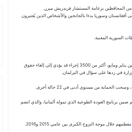
ون من المحافظين بزعامة المستشار فريدريش ميرزـ
 أفغانستان وسوريا بدءا بالجانحين والأشخاص الذين يُعتبرون
ات السورية المعنية.
يذكر أن الهيئة الاتحادية للهجرة واللاجئين كانت فتحت بين يناير ومايو، أكثر من 3500 إجراء قد يؤدي إلى إلغاء حقوق
وزارة في ردها على سؤال في البرلمان.
حوالي 800 سوري إلى ديارهم ضمن برنامج العودة الطوعية الذي تموله ألمانيا، والذي انضم
 خلال موجة النزوح الكبرى بين عامي 2015 و2016.