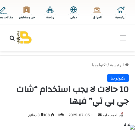
الرئيسية
العراق
دولي
رياضة
فن ومشاهير
مقالات بص
القائمة
بحث 
الرئيسية
/
تكنولوجيا
تكنولوجيا
10 حالات لا يجب استخدام “شات
جي بي تي” فيها
أرسل
احمد حامد
2025-07-05
0
108
3 دقائق
بريدا
إلكترونيا