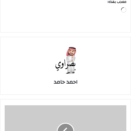
معجب بهذه:
جاري
التحميل…
احمد حامد
مدرب
دورتموند:
ألونسو
حوَّل