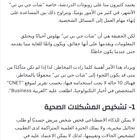
يعتمد كثيرون منا على روبوتات الدردشة، خاصة “شات جي بي تي”
الأشهر، في كثير من الأمور يوميًا، ويتراوح ذلك بين المساعدة على
إنهاء مهام العمل إلى المسائل الشخصية.
لكن الحقيقة هي أن “شات جي بي تي” يهلوس أحيانًا ويختلق
المعلومات ويقدمها على أنها حقائق، ويكون واثقًا للغاية مما يقدمه
حتى عندما يكون خاطئًا.
ويزداد هذا الأمر أهمية كلما زادت المخاطر، لذا إذا لم تكن متأكدًا من
متى قد يكون اللجوء إلى “شات جي بي تي” محفوفًا بالمخاطر،
فهناك 10 حالة لا يجب استخدامه فيها، بحسب تقرير لموقع “CNET”
المتخصص في أخبار التكنولوجيا، اطلعت عليه “العربية Business”.
1- تشخيص المشكلات الصحية
لا يمكن للذكاء الاصطناعي فحص شخص مريض جسديًا أو طلب
تحاليل مخبرية، ولا يملك الخبرة العلمية المتراكمة لدى التطبيب
لتشخيص الحالات وتقييمها، لذلك لا يمكن الاعتماد عليه في