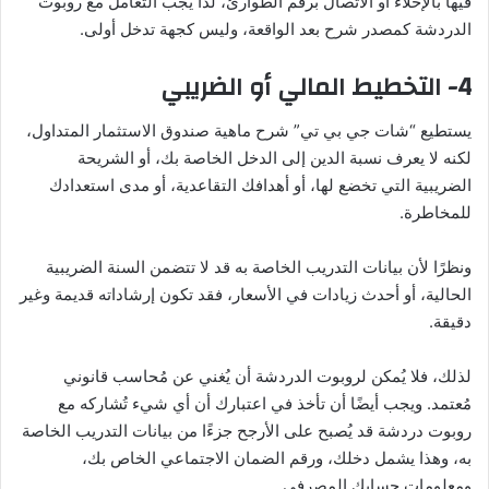
فيها بالإخلاء أو الاتصال برقم الطوارئ، لذا يجب التعامل مع روبوت
الدردشة كمصدر شرح بعد الواقعة، وليس كجهة تدخل أولى.
4- التخطيط المالي أو الضريبي
يستطيع “شات جي بي تي” شرح ماهية صندوق الاستثمار المتداول،
لكنه لا يعرف نسبة الدين إلى الدخل الخاصة بك، أو الشريحة
الضريبية التي تخضع لها، أو أهدافك التقاعدية، أو مدى استعدادك
للمخاطرة.
ونظرًا لأن بيانات التدريب الخاصة به قد لا تتضمن السنة الضريبية
الحالية، أو أحدث زيادات في الأسعار، فقد تكون إرشاداته قديمة وغير
دقيقة.
لذلك، فلا يُمكن لروبوت الدردشة أن يُغني عن مُحاسب قانوني
مُعتمد. ويجب أيضًا أن تأخذ في اعتبارك أن أي شيء تُشاركه مع
روبوت دردشة قد يُصبح على الأرجح جزءًا من بيانات التدريب الخاصة
به، وهذا يشمل دخلك، ورقم الضمان الاجتماعي الخاص بك،
ومعلومات حسابك المصرفي.