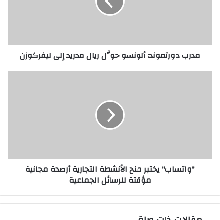
ريال
مدريد
إلى
ليفركوزن
مدرب دورتموند: ألونسو حوَّل ريال مدريد إلى ليفركوزن
"واتساب"
يختبر
منح
الأنشطة
التجارية
أرصدة
مجانية
مؤقتة
للرسائل
"واتساب" يختبر منح الأنشطة التجارية أرصدة مجانية
الجماعية
مؤقتة للرسائل الجماعية
مقالات ذات صلة