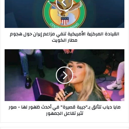
مزاعم
إيران
حول
هجوم
مطار
القيادة المركزية الأمريكية تنفي مزاعم إيران حول هجوم
الكويت
مطار الكويت
مايا
دياب
تتألق
بـ"جيبة
قصيرة"
في
أحدث
ظهور
لها
مايا دياب تتألق بـ"جيبة قصيرة" في أحدث ظهور لها - صور
-
تثير تفاعل الجمهور
صور
تثير
تفاعل