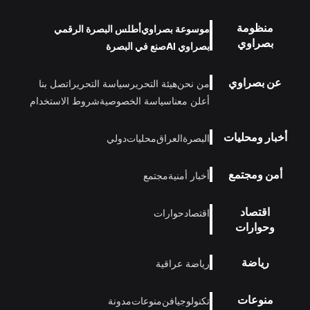
منظومة
موسوعة بصراوي
أطلس البصرة الرقمي
بصراوي
بصراوي AI
صنع في البصرة
عن بصراوي
من نحن
هيئة التحرير
سياسة التحرير
اتصل بنا
أعلن معنا
سياسة الخصوصية
شروط الاستخدام
أخبار ومحليات
البصرة
العراق
محليات
دولي
أمن ومجتمع
أخبار أمنية
مجتمع
اقتصاد
اقتصاد
حوارات
وحوارات
رياضة
رياضة عراقية
منوعات
تكنولوجيا
فن
منوعات
مدونة