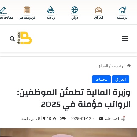
الرئيسية
العراق
دولي
رياضة
فن ومشاهير
مقالات بص
القائمة
بحث 
الرئيسية
/
العراق
العراق
محليات
وزيرة المالية تطمئن الموظفين:
الرواتب مؤمنة في 2025
أرسل
احمد حامد
2025-01-12
0
110
أقل من دقيقة
بريدا
إلكترونيا