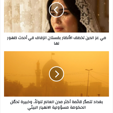
تخطف
الأنظار
بفستان
الزفاف
في
أحدث
مي عز الدين تخطف الأنظار بفستان الزفاف في أحدث ظهور
ظهور
لها
لها
بغداد
تتصدّر
قائمة
أكثر
مدن
العالم
تلوثاً..
وخبيرة
تحمّل
بغداد تتصدّر قائمة أكثر مدن العالم تلوثاً.. وخبيرة تحمّل
الحكومة
الحكومة مسؤولية الانهيار البيئي
مسؤولية
الانهيار