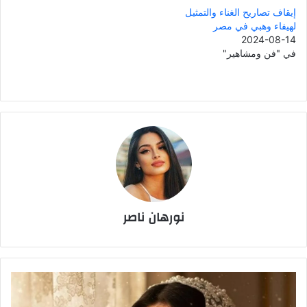
إيقاف تصاريح الغناء والتمثيل
لهيفاء وهبي في مصر
2024-08-14
في "فن ومشاهير"
نورهان ناصر
مي
عز
الدين