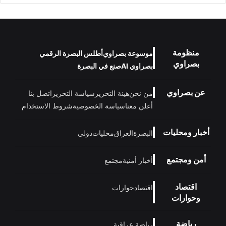
منظومة
موسوعة بصراوي
أطلس البصرة الرقمي
بصراوي
بصراوي AI
صنع في البصرة
عن بصراوي
من نحن
هيئة التحرير
سياسة التحرير
اتصل بنا
أعلن معنا
سياسة الخصوصية
شروط الاستخدام
أخبار ومحليات
البصرة
العراق
محليات
دولي
أمن ومجتمع
أخبار أمنية
مجتمع
اقتصاد
اقتصاد
حوارات
وحوارات
رياضة
رياضة عراقية