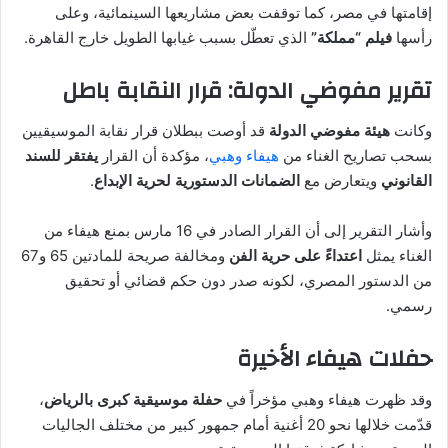
إقامتها في مصر، كما توقفت بعض مشاريعها السينمائية، وعلى
رأسها
فيلم “مملكة”
الذي تعطّل بسبب غيابها الطويل خارج القاهرة.
تقرير مفوضي الدولة: قرار النقابة باطل
وكانت
هيئة مفوضي الدولة
قد أوصت ببطلان قرار نقابة الموسيقيين
بسحب تصاريح الغناء من
هيفاء وهبي
، مؤكدة أن القرار
يفتقر للسند
القانوني
ويتعارض مع
الضمانات الدستورية لحرية الإبداع
.
وأشار التقرير إلى أن القرار الصادر في 16 مارس بمنع هيفاء من
الغناء يمثل
اعتداءً على حرية الفن
ومخالفة صريحة للمادتين 65 و67
من الدستور المصري، لكونه صدر دون حكم قضائي أو تحقيق
رسمي.
حفلات هيفاء الأخيرة
وقد ظهرت هيفاء وهبي مؤخراً في
حفلة موسيقية كبرى بالرياض
،
قدّمت خلالها نحو 20 أغنية أمام جمهور كبير من مختلف الجاليات