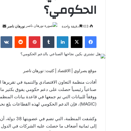
الحكومي؟
أر
103
دقيقة واحدة
نورهان ناصر
بري
فيسبوك
‫X
لينكدإن
بينتيريست
إلك
موقع بصراوي | الاقتصاد | كتبت: نورهان ناصر
ووفقاً للبيانات التي تم جمعها في قاعدة بيانات المن
(MAGIC)، فإن الدعم الحكومي لهذه القطاعات بلغ نحو 108 مليارات دولار في عام 2024 فقط.
وكشفت المنظمة،
إلى ثمانية أضعاف ما حصلت عليه الشركات في الدول ال