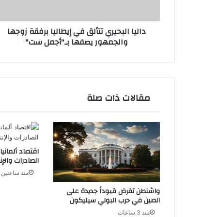
والجمهور
يصفها
داليا البحيري تتألق في إيطاليا برفقة زوجها
بـ"أجمل
والجمهور يصفها بـ"أجمل ست"
ست"
مقالات ذات صلة
اقتصاد ألمانيا
الصادرات والإنت
منذ ساعتين
واشنطن تفرض قيوداً جديدة على
الصين في حرب البولي سيليكون
منذ 3 ساعات