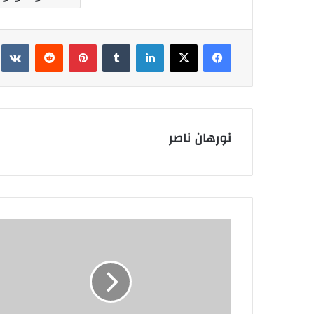
فيسبوك
‫X
لينكدإن
بينتيريست
نورهان ناصر
داليا
البحيري
تتألق
في
إيطاليا
برفقة
زوجها