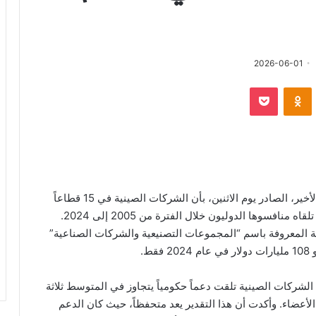
سل
2026-06-01
دا
‫Pocket
Odnoklassniki
ترونيا
أفادت منظمة التعاون الاقتصادي والتنمية في تقريرها الأخير، الصادر يوم الاثنين، بأن الشركات الصينية في 15 قطاعاً
صناعياً رئيسياً حصلت على دعم حكومي يفوق بكثير ما تلقاه منافسوها الدوليون خلال الفترة من 2005 إلى 2024.
ظمة المعروفة باسم “المجموعات التصنيعية والشركات الصناعية”
 التي تضم في عضويتها 38 دولة، أن الشركات الصينية تلقت دعماً حكومياً يتجاوز في المتوسط ثلاثة
أعضاء. وأكدت أن هذا التقدير يعد متحفظاً، حيث كان الدعم