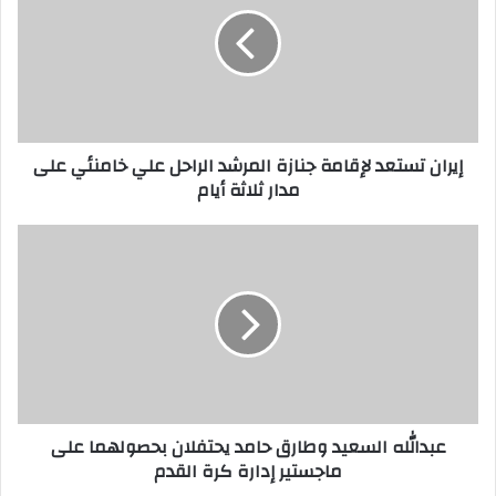
جنازة
المرشد
الراحل
علي
خامنئي
على
إيران تستعد لإقامة جنازة المرشد الراحل علي خامنئي على
مدار
مدار ثلاثة أيام
ثلاثة
أيام
عبدالله
السعيد
وطارق
حامد
يحتفلان
بحصولهما
على
ماجستير
إدارة
عبدالله السعيد وطارق حامد يحتفلان بحصولهما على
كرة
ماجستير إدارة كرة القدم
القدم