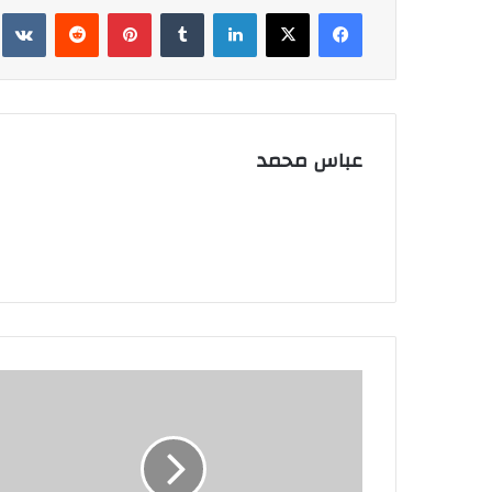
فيسبوك
‫X
لينكدإن
بينتيريست
عباس محمد
"علاقة
رقم
0
على
تورتة