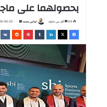
بحصولهما على ماجست
أرسل
104
أقل من دقيقة
عباس محمد
26-06-02
بريدا
فيسبوك
‫X
لينكدإن
بينتيريست
إلكترونيا