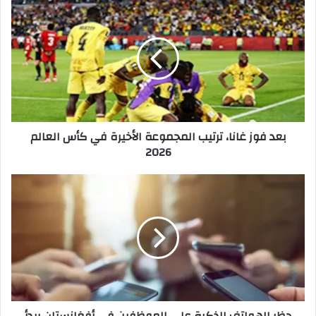
بعد
فوز
غانا،
ترتيب
المجموعة
الأخيرة
في
كأس
العالم
بعد فوز غانا، ترتيب المجموعة الأخيرة في كأس العالم
2026
2026
حظر
الهواتف
الذكية
على
الموظفين
في
أفغانستان
يبدأ
تنفيذ
القرار