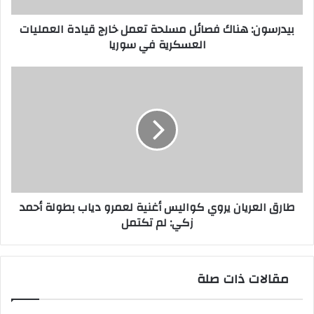
العسكرية
بيدرسون: هناك فصائل مسلحة تعمل خارج قيادة العمليات
في
العسكرية في سوريا
سوريا
طارق
العريان
يروي
كواليس
أغنية
لعمرو
دياب
بطولة
أحمد
طارق العريان يروي كواليس أغنية لعمرو دياب بطولة أحمد
زكي:
زكي: لم تكتمل
لم
تكتمل
مقالات ذات صلة