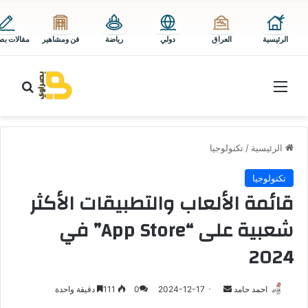
الرئيسية
العراق
دولي
رياضة
فن ومشاهير
مقالات بص
القائمة
بحث 
الرئيسية
/
تكنولوجيا
تكنولوجيا
قائمة الألعاب والتطبيقات الأكثر
شعبية على “App Store” في
2024
أرسل
احمد حامد
2024-12-17
0
111
دقيقة واحدة
بريدا