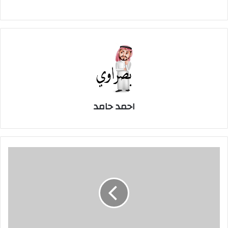
احمد حامد
بيدرسون:
هناك
فصائل
مسلحة
تعمل
خارج
قيادة
العمليات