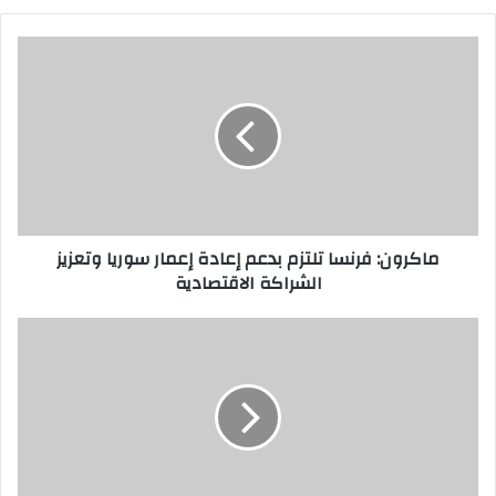
ماكرون:
فرنسا
تلتزم
بدعم
إعادة
إعمار
سوريا
وتعزيز
الشراكة
ماكرون: فرنسا تلتزم بدعم إعادة إعمار سوريا وتعزيز
الاقتصادية
الشراكة الاقتصادية
فائض
التجارة
في
كندا
يسجل
أعلى
مستوى
له