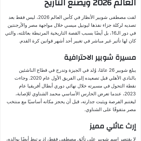
العالم 2026 ويصنع التاريخ
لفت مصطفى شوبير الأنظار في كأس العالم 2026، ليس فقط بعد
تصديه لركلة جزاء نفذها ليونيل ميسي خلال مواجهة مصر والأرجنتين
في دور الـ16، بل أيضًا بسبب القصة التاريخية المرتبطة بعائلته، والتي
كان لها تأثير غير مباشر في تغيير أحد أشهر قوانين كرة القدم.
مسيرة شوبير الاحترافية
يبلغ شوبير 26 عامًا، وُلد في الجيزة وتدرج في قطاع الناشئين
بالنادي الأهلي قبل تصعيده إلى الفريق الأول عام 2020. وجاءت
نقطة التحول في مسيرته خلال نهائي دوري أبطال أفريقيا عام
2023، عندما تعرض الحارس الأساسي محمد الشناوي للإصابة،
ليغتنم الفرصة ويثبت جدارته، قبل أن يحجز مكانه أساسيًا مع منتخب
مصر متفوقًا على الشناوي.
إرث عائلي مميز
لا يقتصر اسم شوبير على تألق مصطفى فقط، إذ يرتبط أيضًا بوالده،