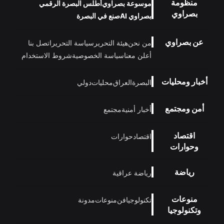
منظومة
موسوعة بصراوي
أطلس البصرة الرقمي
بصراوي
بصراوي AI
صنع في البصرة
عن بصراوي
من نحن
هيئة التحرير
سياسة التحرير
اتصل بنا
أعلن معنا
سياسة الخصوصية
شروط الاستخدام
أخبار ومحليات
البصرة
العراق
محليات
دولي
أمن ومجتمع
أخبار أمنية
مجتمع
اقتصاد
اقتصاد
حوارات
وحوارات
رياضة
رياضة عراقية
منوعات
تكنولوجيا
فن
منوعات
مدونة
وتكنولوجيا