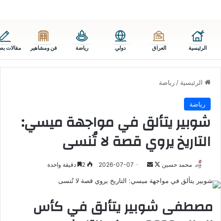
الرئيسية
العراق
دولي
رياضة
فن ومشاهير
مقالات بص
الرئيسية
/
رياضة
رياضة
شوبير يتألق في مواجهة ميسي:
التاريخ يروي قصة لا تُنسى
تابع
أرسل
محمد حسين
2026-07-07
2
دقيقة واحدة
على
بريدا
X
إلكترونيا
مصطفى شوبير يتألق في كأس