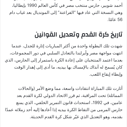
أحمد شوبير، حارس منتخب مصر في كأس العالم 1990 بإيطاليا،
وهي النسخة التي عاد فيها “الفراعنة” إلى المونديال بعد غياب دام
56 عامًا.
تاريخ كرة القدم وتعديل القوانين
شهدت تلك البطولة واحدة من أكثر المباريات إثارة للجدل، عندما
انتهت مواجهة مصر وأيرلندا بالتعادل السلبي في دور المجموعات،
بعدما اعتمد المنتخبان على إعادة الكرة باستمرار إلى الحارس، الذي
كان يُسمح له آنذاك بالإمساك بها بيديه، ما أدى إلى إهدار الوقت
وإبطاء إيقاع اللعب.
أثارت تلك المباراة انتقادات واسعة، مما وضع الأمر (والحالات
المماثلة) تحت المراقبة، ثم قرر الاتحاد الدولي لكرة القدم بعد
عامين، في 1992، استحداث قانون التمرير الخلفي، الذي يمنع
حارس المرمى من التقاط الكرة بيديه إذا أعادها إليه أحد زملائه عمدًا
بقدمه، وهو التعديل الذي غيّر شكل كرة القدم الحديثة.