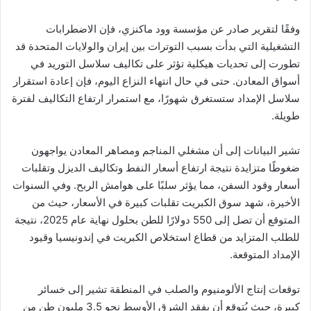
وفقًا لتقرير صادر عن مؤسسة وود ماكنزي، فإن الاضطرابات
التشغيلية التي بدأت بسبب التوترات بين إيران والولايات المتحدة قد
تطورت إلى تحديات هيكلية تؤثر على تكاليف سلاسل التوريد في
أسواق المعادن. حتى في حال انتهاء النزاع اليوم، فإن إعادة استقرار
سلاسل الإمداد ستستغرق شهورًا، مع استمرار ارتفاع التكاليف لفترة
طويلة.
تشير البيانات إلى أن مشغلي المناجم ومصاهر المعادن يواجهون
ضغوطًا متزايدة نتيجة ارتفاع أسعار النفط وتكاليف الديزل وتقلبات
أسعار وقود السفن، مما يؤثر سلبًا على هوامش الربح. وفي السنوات
الأخيرة، شهد سوق الكبريت تقلبات كبيرة في الأسعار، حيث من
المتوقع أن تصل إلى 550 دولارًا للطن بحلول نهاية عام 2025، نتيجة
للطلب المتزايد من قطاع استخلاص الكبريت في إندونيسيا وقيود
الإمداد المتوقعة.
توقعات إنتاج الألومنيوم والصلب في المنطقة تشير إلى خسائر
كبيرة، حيث يُتوقع أن يفقد الشرق الأوسط نحو 3.5 مليون طن من