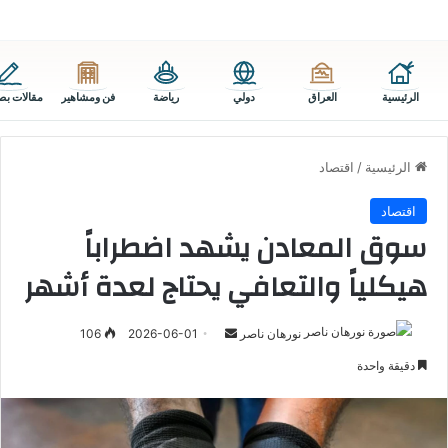
الرئيسية
العراق
دولي
رياضة
فن ومشاهير
مقالات بص
الرئيسية
/
اقتصاد
اقتصاد
سوق المعادن يشهد اضطراباً
هيكلياً والتعافي يحتاج لعدة أشهر
أرسل
نورهان ناصر
2026-06-01
106
بريدا
دقيقة واحدة
إلكترونيا