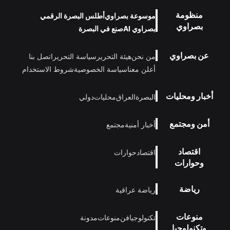
منظومة
موسوعة بصراوي
أطلس البصرة الرقمي
بصراوي
بصراوي AI
صنع في البصرة
عن بصراوي
من نحن
هيئة التحرير
سياسة التحرير
اتصل بنا
أعلن معنا
سياسة الخصوصية
شروط الاستخدام
أخبار ومحليات
البصرة
العراق
محليات
دولي
أمن ومجتمع
أخبار أمنية
مجتمع
اقتصاد
اقتصاد
حوارات
وحوارات
رياضة
رياضة عراقية
منوعات
تكنولوجيا
فن
منوعات
مدونة
وتكنولوجيا