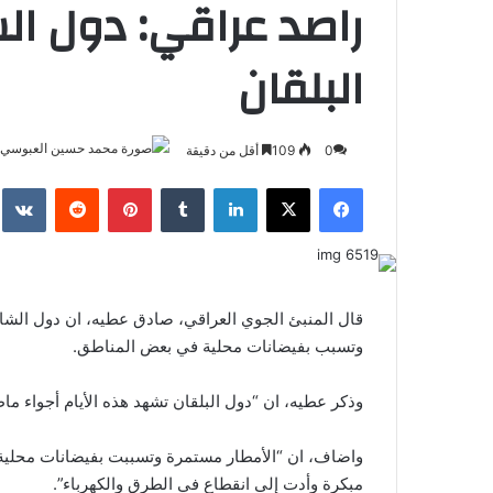
راصد عراقي: دول ال
البلقان
0
109
أقل من دقيقة
فيسبوك
‫X
لينكدإن
بينتيريست
قال المنبئ الجوي العراقي، صادق عطيه، ان دول الشام
وتسبب بفيضانات محلية في بعض المناطق.
وذكر عطيه، ان “دول البلقان تشهد هذه الأيام أجواء 
واضاف، ان “الأمطار مستمرة وتسببت بفيضانات محلية
مبكرة وأدت إلى انقطاع في الطرق والكهرباء”.