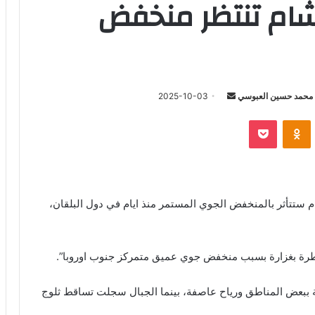
شام تنتظر منخفض
أرسل
محمد حسين العبوسي
2025-10-03
بريدا
‫Pocket
Odnoklassniki
إلكترونيا
 ستتأثر بالمنخفض الجوي المستمر منذ ايام في دول البلقان،
ماطرة بغزارة بسبب منخفض جوي عميق متمركز جنوب اوروبا”.
 ببعض المناطق ورياح عاصفة، بينما الجبال سجلت تساقط ثلوج