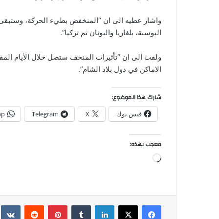
واشار عطيه الى ان “المنخفض بطيء الحركة، وستبقى الأ
البوسنة، بلغاريا واليونان ثم تركيا”.
ولفت الى ان “تأثيرات المنخف ستصل خلال الأيام ال
الاماكن في دول بلاد الشام”.
شارك هذا الموضوع:
فيس بوك
X
Telegram
pp
معجب بهذه:
جاري
التحميل…
فيسبوك
‫X
لينكدإن
بينتيريست