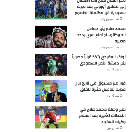
نجم الهلال يفتح باب الانتقال
إلى عملاق أوروبي بعد تجربة
سعودية غير مكتملة الطموح
منذ أسبوع واحد
محمد صلاح يثير حماس
الميركاتو.. اجتماع سري يحدد
مصيره
منذ أسبوع واحد
نواف العقيدي يتخذ قراراً مصيرياً
يثير دهشة النصر السعودي
منذ 4 أيام
قرار غير مسبوق في تاريخ ريال
مدريد: تفاصيل مثيرة للقلق
منذ 6 أيام
تغير وجهة محمد صلاح في
اللحظات الأخيرة بعد استلام
وكيله للعقود
منذ يومين