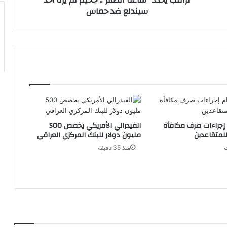
ترامب يحدد “ساعة الصفر”.. جحيم لم يره أحد
سيندلع ضد حماس
حماس
م إجراءات صرف مكافأة
الفيدرالي الأمريكي يخصص 500
للمتقاعدين
مليون دولار للبنك المركزي العراقي
منذ 35 دقيقة