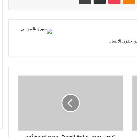
ن حقوق الانسان
ترامب
يحدد
“ساعة
الصفر”..
جحيم
لم
يره
أحد
سيندلع
ضد