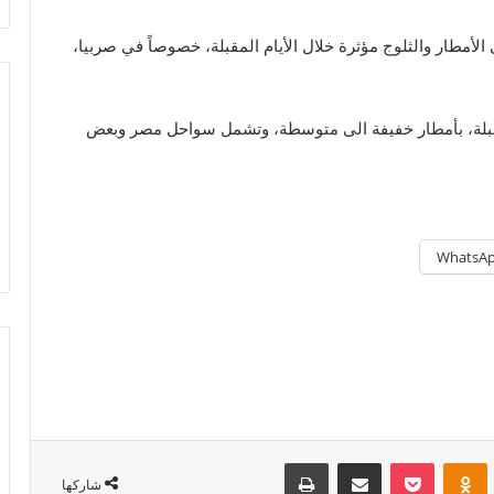
مطار والثلوج مؤثرة خلال الأيام المقبلة، خصوصاً في صربيا،
مقبلة، بأمطار خفيفة الى متوسطة، وتشمل سواحل مصر وبعض
WhatsA
Odnoklassniki
‫Pocket
مشاركة عبر البريد
طباعة
شاركها