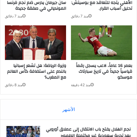
الأهلي يتجه للتعاقد مع بوسيتش:
سان جيرمان يدرس ضم نجم فرنسا
تحليل أسباب القرار.
المونديالي في صفقة جديدة
منذ 7 دقائق
منذ 7 دقائق
بعمر 16 عاماً، لاعب يسجل رقماً
وزيرة الرياضة: هل تشعر إسبانيا
قياسياً جديداً في تاريخ سبارتاك
بالندم على استضافة كأس العالم
موسكو
مع المغرب؟
منذ 42 دقيقة
منذ 8 دقائق
الأشهر
نجم الهلال يفتح باب الانتقال إلى عملاق أوروبي
بعد تجربة سعودية غير مكتملة الطموح