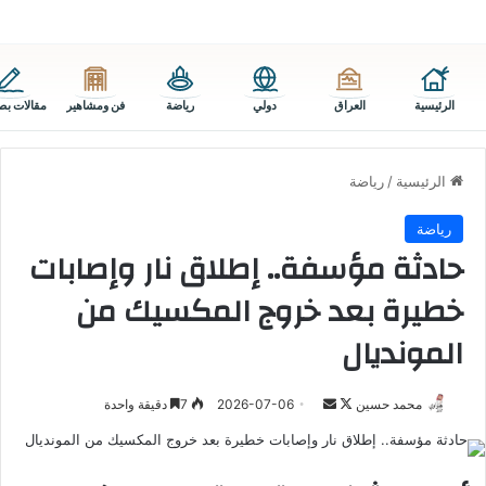
الرئيسية
العراق
دولي
رياضة
فن ومشاهير
مقالات بص
الرئيسية
/
رياضة
رياضة
حادثة مؤسفة.. إطلاق نار وإصابات
خطيرة بعد خروج المكسيك من
المونديال
تابع
أرسل
محمد حسين
2026-07-06
7
دقيقة واحدة
على
بريدا
X
إلكترونيا