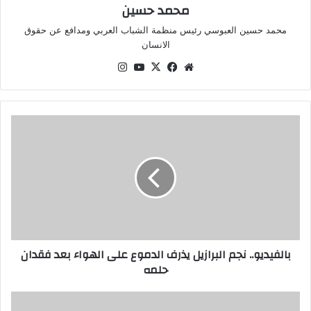
محمد حسين
محمد حسين العبوسي رئيس منظمة الشباب العربي ومدافع عن حقوق
الانسان
موقع
‫X
فيسبوك
‫YouTube
انستقرام
الويب
بالفيديو..
نجم
البرازيل
يذرف
الدموع
على
الهواء
بعد
فقدان
بالفيديو.. نجم البرازيل يذرف الدموع على الهواء بعد فقدان
حلمه
حلمه
هاري