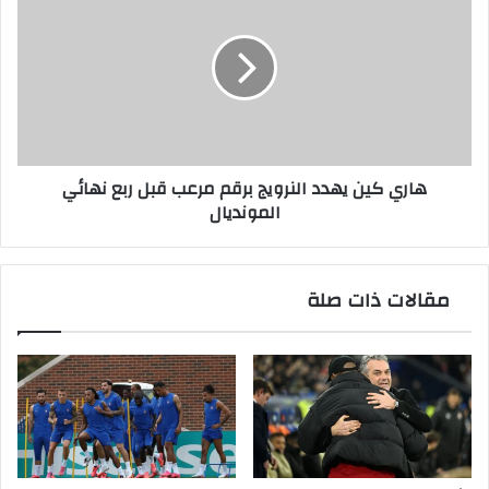
كين
يهدد
النرويج
برقم
مرعب
قبل
ربع
نهائي
هاري كين يهدد النرويج برقم مرعب قبل ربع نهائي
المونديال
المونديال
مقالات ذات صلة