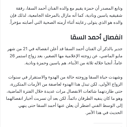
وتابع المصدر أن حمزة يقيم مع والده الفنان أحمد السقا، رفقة
شقيقيه ياسين ونادية، كما أنه مازال بالمرحلة الجامعية، لذلك فإن
والده هو الذي يتولى رعايته أثناء أزمته الصحية التي أصابته مؤخراً.
انفصال أحمد السقا
جدير بالذكر أن الفنان أحمد السقا قد أعلن انفصاله في 21 من شهر
مايو الماضي، عن زوجته الإعلامية مها الصغير، بعد زواج استمر 26
عاماً، أنجبا خلاله ثلاثة من الأبناء، هم ياسين وحمزة ونادية.
وشهدت حياة السقا وزوجته حالة من الهدوء والاستقرار في سنوات
الزواج الأولى، لكن تبدل هذا الهدوء لعاصفة من الأزمات المتكررة،
حتى طاردتهما شائعات الانفصال مرات عديدة خلال الفترة الماضية،
وهو ما كان ينفيه الطرفان دائماً، لكن بعد أن تسربت أخبار انفصالهما
إلى الوسط الفني اضطر أن يعلن عنها أحمد السقا حتى ينهي
الحديث في هذا الأمر.