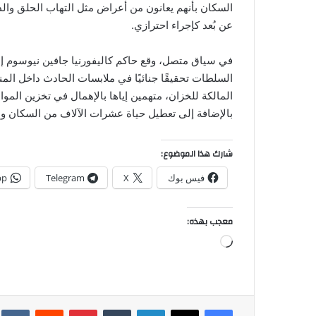
السكان بأنهم يعانون من أعراض مثل التهاب الحلق والدو
عن بُعد كإجراء احترازي.
في سياق متصل، وقع حاكم كاليفورنيا جافين نيوسوم إع
السلطات تحقيقًا جنائيًا في ملابسات الحادث داخل ال
المالكة للخزان، متهمين إياها بالإهمال في تخزين المو
بالإضافة إلى تعطيل حياة عشرات الآلاف من السكان و
شارك هذا الموضوع:
فيس بوك
X
Telegram
pp
معجب بهذه:
جاري
التحميل…
فيسبوك
‫X
لينكدإن
بينتيريست