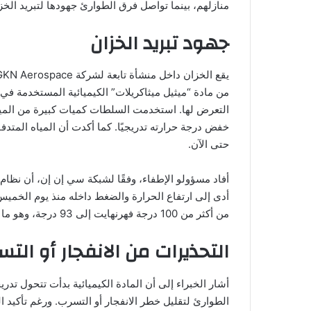
منازلهم، بينما تواصل فرق الطوارئ جهودها لتبريد الخز
جهود تبريد الخزان
من مادة “ميثيل ميثاكريلات” الكيميائية المستخدمة ف
التعرض لها. استخدمت السلطات كميات كبيرة من المياه 
خفض درجة حرارته تدريجيًا. كما أكدت أن المياه المتد
حتى الآن.
أفاد مسؤولو الإطفاء، وفقًا لشبكة سي إن إن، أن نظام
أدى إلى ارتفاع الحرارة والضغط داخله منذ يوم الخمي
من أكثر من 100 درجة فهرنهايت إلى 93 درجة، وهو ما وصفته السلطات بأنه “تطور إيجابي للغاية”.
التحذيرات من الانفجار أو الت
أشار الخبراء إلى أن المادة الكيميائية بدأت تتحول تدري
الطوارئ لتقليل خطر الانفجار أو التسرب. ورغم تأكيد