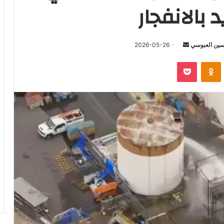
 بالانفجار
أرسل
ين العبوسي
2026-05-26
بريدا
‫Pocket
Odnoklassniki
إلكترونيا