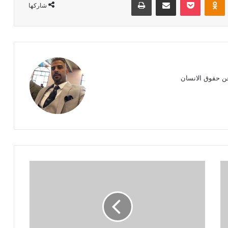
شاركها
ن حقوق الانسان
مصرع
أطفال
في
تصادم
قطار
بحافلة