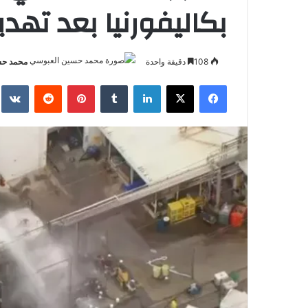
بكاليفورنيا بعد تهديد
108
دقيقة واحدة
محمد حس
فيسبوك
‫X
لينكدإن
بينتيريست