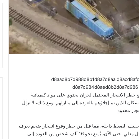
ع خطر الانفجار المحتمل لخزان يحتوي على مواد كيميائية
ان الذين تم إجلاؤهم بالعودة إلى منازلهم. ومع ذلك، لا تزال
جار محدود.
خفيف الضغط داخله، مما قلل من خطر وقوع انفجار ضخم يعرف
باسم “BLEVE”، وهو انفجار يحدث نتيجة تمدد بخار سائل مغلي. حتى الآن، يُمنع نحو 16 ألف شخص من العودة إلى