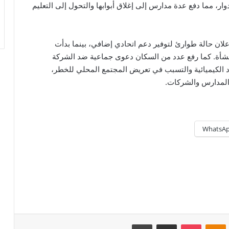
ار، مما دفع عدة مدارس إلى إغلاق أبوابها والتحول إلى التعليم
لان حالة طوارئ لتوفير دعم اتحادي إضافي، بينما بدأت
منشأة. كما رفع عدد من السكان دعوى جماعية ضد الشركة
اد الكيميائية والتسبب في تعريض المجتمع المحلي للخطر،
المدارس والشركات.
WhatsA
Odnoklassniki
‫Pocket
مشاركة عبر البريد
طباعة