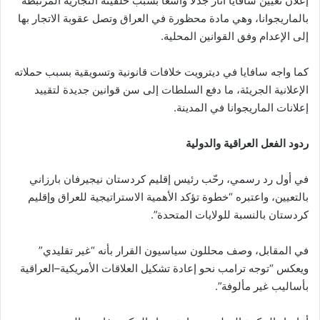
إعلان تعيين سافايا أثار جدلاً واسعاً بسبب خلفيته التجارية المرتبطة
بالماريجوانا، وهي مادة محظورة في العراق وتصل عقوبة الاتجار بها
إلى الإعدام وفق القوانين المحلية.
كما واجه سافايا في ديترويت خلافات قانونية وتسويقية بسبب حملاته
الإعلانية الجريئة، ما دفع السلطات إلى سن قوانين جديدة لتقييد
إعلانات الماريجوانا في المدينة.
ردود الفعل العراقية والدولية
في أول رد رسمي، رحّب رئيس إقليم كردستان نيجيرفان بارزاني
بالتعيين، واعتبره “خطوة تؤكد الأهمية الاستراتيجية للعراق وإقليم
كردستان بالنسبة للولايات المتحدة”.
في المقابل، وصف محللون سياسيون القرار بأنه “غير تقليدي”
ويعكس “توجه ترامب نحو إعادة تشكيل العلاقات الأمريكية–العراقية
بأساليب غير مألوفة”.