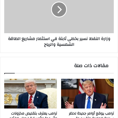
بخطى
ثابتة
في
استثمار
مشاريع
الطاقة
وزارة النفط: نسير بخطى ثابتة في استثمار مشاريع الطاقة
الشمسية
الشمسية والرياح
والرياح
مقالات ذات صلة
ترامب يوقع أوامر جديدة لحظر
ترامب يعترف بتقليص مخزونات