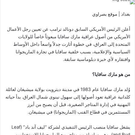
بغداد | موقع بصراوي
أعلن الرئيس الأمريكي السابق دونالد ترامب عن تعيين رجل الأعمال
الأمريكي من أصول عراقية مارك سافايا مبعوثاً خاصاً للولايات
المتحدة إلى العراق، في خطوة أثارت جدلاً واسعاً داخل الأوساط
السياسية والإعلامية، بسبب خلفية سافايا في تجارة الماريجوانا
وافتقاره لأي خبرة دبلوماسية سابقة.
من هو مارك سافايا؟
وُلد مارك سافايا عام 1983 في مدينة ديترويت بولاية ميشيغان لعائلة
كلدانية عراقية تعود أصولها إلى سهول نينوى شمال العراق. بدأ حياته
المهنية في إدارة المتاجر الصغيرة، قبل أن يصبح من أبرز
المستثمرين في قطاع القنب (الماريجوانا) في ميشيغان.
يشغل سافايا منصب الرئيس التنفيذي لشركة “ليف آند باد” (Leaf
and Bud)، وهي سلسلة من متاجر بيع الماريجوانا للاستخدامين