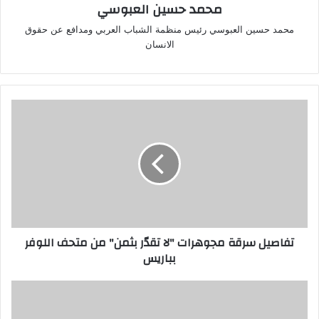
محمد حسين العبوسي
محمد حسين العبوسي رئيس منظمة الشباب العربي ومدافع عن حقوق
الانسان
تفاصيل
سرقة
مجوهرات
"لا
تقدّر
بثمن"
من
متحف
اللوفر
تفاصيل سرقة مجوهرات "لا تقدّر بثمن" من متحف اللوفر
بباريس
بباريس
وزارة
النفط:
نسير