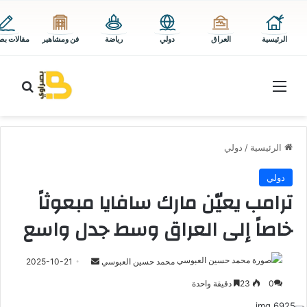
الرئيسية
العراق
دولي
رياضة
فن ومشاهير
مقالات بص
القائمة
بحث 
الرئيسية
/
دولي
دولي
ترامب يعيّن مارك سافايا مبعوثاً
خاصاً إلى العراق وسط جدل واسع
أرسل
محمد حسين العبوسي
2025-10-21
بريدا
0
23
دقيقة واحدة
إلكترونيا