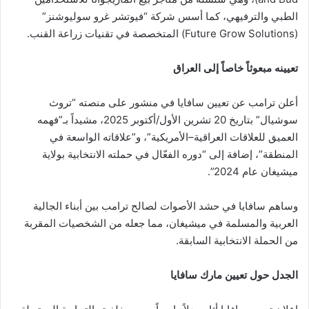
الطبي والترفيهي، كما أسس شركة “فيوتشر غرو سوليوشنز”
(Future Grow Solutions) المتخصصة في تقنيات زراعة القنب.
تعيينه مبعوثاً خاصاً إلى العراق
أعلن ترامب عن تعيين سافايا في منشور على منصته “تروث
سوشيال” بتاريخ 20 تشرين الأول/أكتوبر 2025، مشيداً بـ”فهمه
العميق للعلاقات العراقية–الأمريكية”، و”علاقاته الواسعة في
المنطقة”، إضافة إلى “دوره الفعّال في حملته الانتخابية بولاية
ميشيغان عام 2024”.
وساهم سافايا في حشد الأصوات لصالح ترامب بين أبناء الجالية
العربية والمسلمة في ميشيغان، مما جعله من الشخصيات المقربة
من الحملة الانتخابية السابقة.
الجدل حول تعيين مارك سافايا