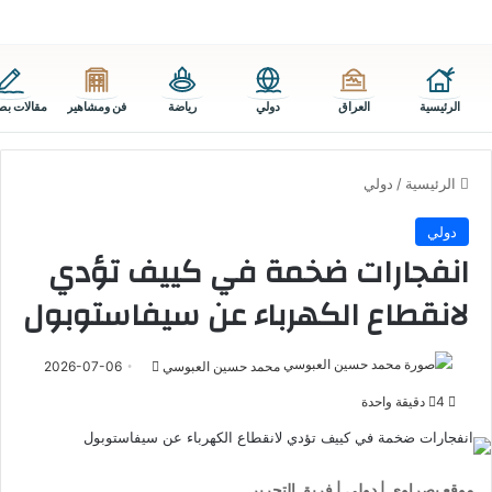
الرئيسية
العراق
دولي
رياضة
فن ومشاهير
مقالات بص
الرئيسية
/
دولي
دولي
انفجارات ضخمة في كييف تؤدي
لانقطاع الكهرباء عن سيفاستوبول
أرسل
محمد حسين العبوسي
2026-07-06
بريدا
4
دقيقة واحدة
إلكترونيا
موقع بصراوي | دولي | فريق التحرير