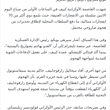
شهدت العاصمة الأوكرانية كييف في الساعات الأولى من صباح اليوم
الاثنين سلسلة من الانفجارات العنيفة، حيث سُمع دوي أكثر من 10
انفجارات متتالية، ما دفع السلطات المحلية لإطلاق تحذيرات من
هجوم صاروخي محتمل.
وفي هذا السياق، أشار سيرهي بوبكو، رئيس الإدارة العسكرية
للعاصمة، عبر منصة تليجرام إلى أن “العدو يهاجم بصواريخ باليستية”،
بينما أكد فيتالي كليتشكو، عمدة كييف، على تفعيل الدفاعات الجوية
للمدينة لمواجهة الهجوم.
من جهة أخرى، أفاد ميخائيل رازفوجاييف، حاكم مدينة سيفاستوبول
التي تسيطر عليها روسيا في شبه جزيرة القرم، بأن الهجوم
الأوكراني أدى إلى انقطاع الكهرباء عن المدينة. وأوضح رازفوجاييف
أن “الكهرباء انقطعت مؤقتاً عن مدينتنا نتيجة هجوم استهدف البنية
التحتية للطاقة بالقرب من سيفاستوبول”.
وفي تصريحات سابقة، حذر الرئيس الأوكراني فولوديمير زيلينسكي