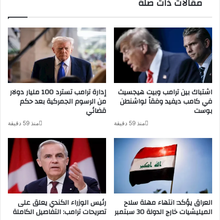
مقالات ذات صلة
اشتباك بين ترامب وبيت هيجسيث
إدارة ترامب تسترد 100 مليار دولار
في كامب ديفيد وفقاً لواشنطن
من الرسوم الجمركية بعد حكم
بوست
قضائي
منذ 59 دقيقة
منذ 59 دقيقة
العراق يؤكد: انتهاء مهلة سلاح
رئيس الوزراء الكندي يعلق على
الميليشيات خارج الدولة 30 سبتمبر
تصريحات ترامب: التفاصيل الكاملة