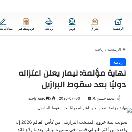
الرئيسية
العراق
دولي
رياضة
فن ومشاهير
مقالات بص
الرئيسية
/
رياضة
رياضة
نهاية مؤلمة: نيمار يعلن اعتزاله
دوليًا بعد سقوط البرازيل
تابع
أرسل
محمد حسين
2026-07-06
5
دقيقة واحدة
على
بريدا
X
إلكترونيا
تحولت ليلة خروج المنتخب البرازيلي من كأس العالم 2026 إلى
واحدة من أكثر الليالي قسوة في مسيرة نيمار، بعدما ودّع قائد