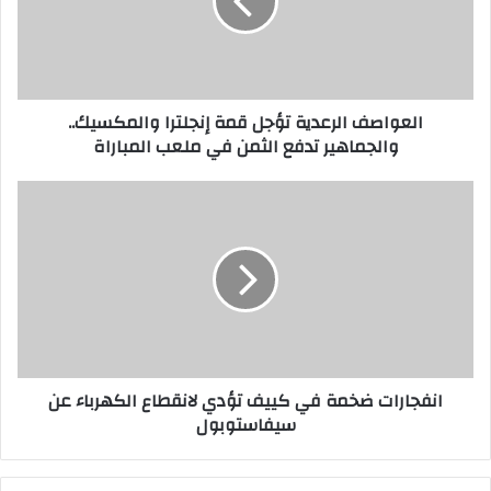
إنجلترا
والمكسيك..
والجماهير
تدفع
الثمن
العواصف الرعدية تؤجل قمة إنجلترا والمكسيك..
في
والجماهير تدفع الثمن في ملعب المباراة
ملعب
المباراة
انفجارات
ضخمة
في
كييف
تؤدي
لانقطاع
الكهرباء
عن
سيفاستوبول
انفجارات ضخمة في كييف تؤدي لانقطاع الكهرباء عن
سيفاستوبول