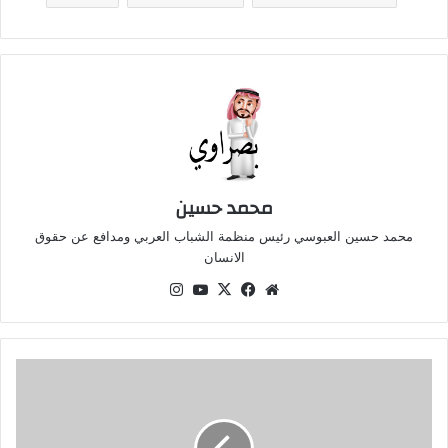
محمد حسين
محمد حسين العبوسي رئيس منظمة الشباب العربي ومدافع عن حقوق
الانسان
موقع
‫X
فيسبوك
‫YouTube
انستقرام
الويب
العواصف
الرعدية
تؤجل
قمة