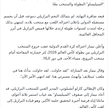
“السيليساو” البطولة والمنتخب معًا.
فبعد صافرة النهاية، لم يتمالك النجم البرازيلي دموعه، قبل أن يحسم
مستقبله الدولي بإعلان اعتزاله اللعب مع منتخب بلاده، لتنتهي بذلك
رحلة امتدت لسنوات طويلة ارتدى خلالها قميص البرازيل في أبرز
المحافل العالمية.
وأعلن نيمار اعتزاله كرة القدم الدولية عقب خروج المنتخب
البرازيلي من بطولة كأس العالم 2026، إثر خسارته المفاجئة أمام
منتخب النرويج، مساء الأحد، في دور الـ16.
وقال نيمار بعد المباراة: “لقد حاولت.. لقد حاولت. بدأتُ هنا في
ملعب ‘ميتلايف’ وأنهيتُ مسيرتي هنا. لقد انتهى الأمر الآن”.
وكان الإيطالي كارلو أنشيلوتي، المدير الفني للمنتخب البرازيلي، قد
أعاد نيمار إلى صفوف “السيليساو” بعد غياب استمر ثلاثة أعوام،
مانحًا إياه فرصة أخيرة لتحقيق حلمه الأكبر، وهو قيادة البرازيل إلى
لقب كأس العالم.