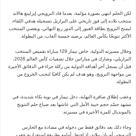
لكن الحلم انتهى بصورة مؤلمة، بعدما قاد النرويجي إيرلينغ هالاند
منتخب بلاده إلى فوز تاريخي على البرازيل بتسجيله هدفي اللقاء،
ليمنح النرويج بطاقة العبور إلى الدور ربع النهائي، ويقصي المنتخب
الأكثر تتويجًا بكأس العالم، برصيد خمسة ألقاب، من البطولة.
وخلال مسيرته الدولية، خاض نيمار 129 مباراة بقميص المنتخب
البرازيلي، وشارك في مباراتين خلال تصفيات كأس العالم 2026،
قبل أن يسجل آخر أهدافه الدولية من ركلة جزاء في الدقائق الأخيرة
من مواجهة النرويج، وهو هدف لم يكن كافيًا لتجنب الخروج من
البطولة.
وعقب إطلاق صافرة النهاية، دخل نيمار في نوبة بكاء شديدة، في
مشهد جسّد حجم خيبة الأمل التي عاشها بعد ضياع حلم التتويج
بالمونديال للمرة الأخيرة في مسيرته.
وجاء ذلك بعد دقائق فقط من دخوله في مشادة مع الحارس
النرويجي أوريان نيلاند، إذ احتفل أمامه بطريقة استفزازية عقب