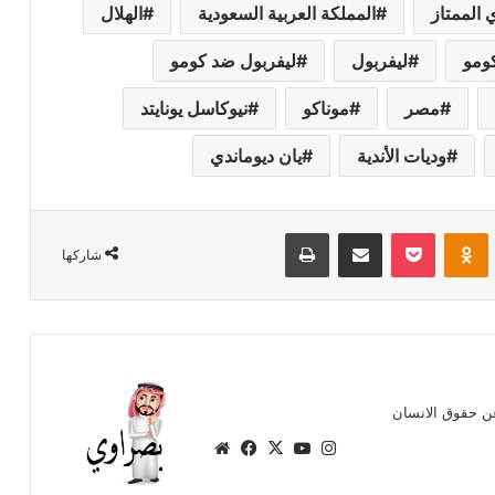
 الممتاز
المملكة العربية السعودية
الهلال
ومو
ليفربول
ليفربول ضد كومو
مصر
موناكو
نيوكاسل يونايتد
وديات الأندية
يان ديوماندي
Odnoklassniki
‫Pocket
مشاركة عبر البريد
طباعة
شاركها
ن حقوق الانسان
انستقرام
‫X
‫YouTube
فيسبوك
موقع
الويب