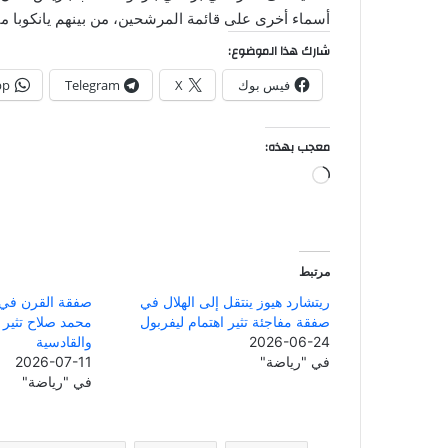
أسماء أخرى على قائمة المرشحين، من بينهم يانكوبا م
شارك هذا الموضوع:
فيس بوك
X
Telegram
pp
معجب بهذه:
جاري
التحميل…
مرتبط
ريتشارد هيوز ينتقل إلى الهلال في
صفقة القرن في
صفقة مفاجئة تثير اهتمام ليفربول
محمد صلاح تثير ا
2026-06-24
والقادسية
في "رياضة"
2026-07-11
في "رياضة"