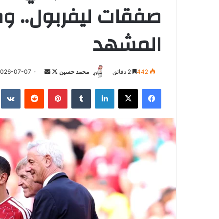
صفقات ليفربول.. و
المشهد
تابع
أرسل
442
2 دقائق
محمد حسين
2026-07-07
على
بريدا
فيسبوك
‫X
لينكدإن
بينتيريست
X
إلكترونيا