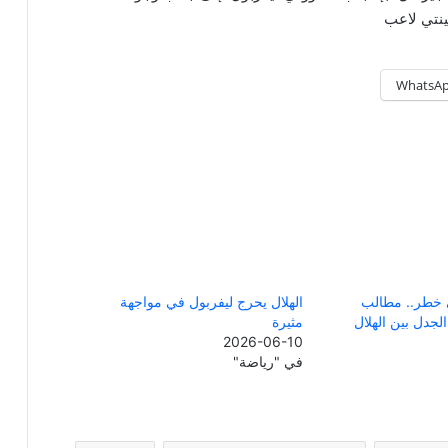
ينتي لاعب
WhatsA
 خطر.. مطالب
الهلال يحرج ليفربول في مواجهة
لجدل بين الهلال
مثيرة
2026-06-10
في "رياضة"