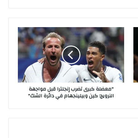
"معضلة
كبرى
تضرب
إنجلترا
قبل
مواجهة
النرويج:
كين
وبيلينجهام
"معضلة كبرى تضرب إنجلترا قبل مواجهة
في
النرويج: كين وبيلينجهام في دائرة الشك"
دائرة
الشك"