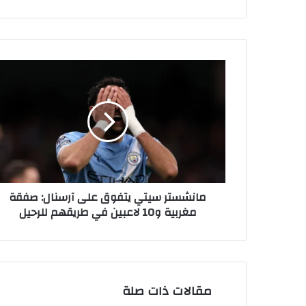
مانشستر
سيتي
يتفوق
على
آرسنال:
صفقة
مغربية
و10
لاعبين
مانشستر سيتي يتفوق على آرسنال: صفقة
في
مغربية و10 لاعبين في طريقهم للرحيل
طريقهم
للرحيل
مقالات ذات صلة