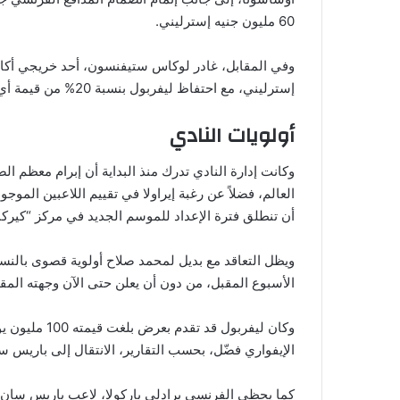
60 مليون جنيه إسترليني.
إسترليني، مع احتفاظ ليفربول بنسبة 20% من قيمة أي انتقال مستقبلي للاعب.
أولويات النادي
وكانت إدارة النادي تدرك منذ البداية أن إبرام معظم ا
العالم، فضلاً عن رغبة إيراولا في تقييم اللاعبين الموج
أن تنطلق فترة الإعداد للموسم الجديد في مركز “كيركبي” يوم 4
ويظل التعاقد مع بديل لمحمد صلاح أولوية قصوى بالنسبة
الأسبوع المقبل، من دون أن يعلن حتى الآن وجهته المقب
وكان ليفربول ق
الإيفواري فضّل، بحسب التقارير، الانتقال إلى باريس س
كما يحظى الفرنسي برادلي باركولا، لاعب باريس سان