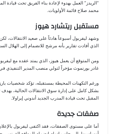
“الريدز” العمل بهدوء لإعادة بناء الفريق تحت قيادة ال
محمد صلاح قائمة الأولويات.
مستقبل ريتشارد هيوز
وشهد ليفربول أسبوعاً هادئاً على صعيد الانتقالات، لك
الذي أفادت تقارير بأنه مرشح للانضمام إلى الهلال السع
غادر بورنموث مؤخراً لتولي منصب المدير التنفيذي في 
ورغم التكهنات المحيطة بمستقبله، تؤكد شخصيات بارزة
بشكل كامل على إدارة سوق الانتقالات الحالية، بهدف 
المقبل تحت قيادة المدرب الجديد أندوني إيراولا.
صفقات جديدة
أما على مستوى الصفقات، فقد اكتفى ليفربول بالإعلان ع
أوساسونا، إلى جانب إتمام انضمام المدافع الفرنسي جي