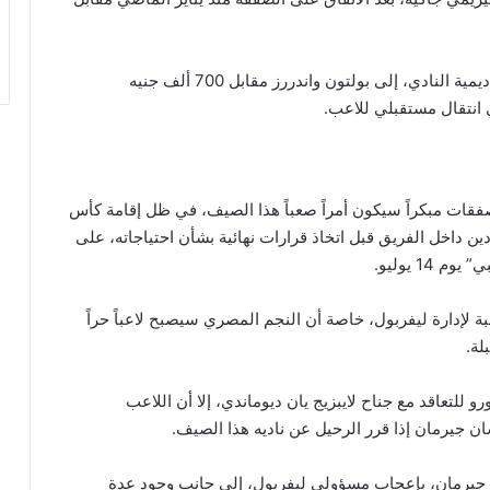
وفي المقابل، غادر لوكاس ستيفنسون، أحد خريجي أكاديمية النادي، إلى بولتون واندررز مقابل 700 ألف جنيه
لصفقات مبكراً سيكون أمراً صعباً هذا الصيف، في ظل إقامة كأس
ودين داخل الفريق قبل اتخاذ قرارات نهائية بشأن احتياجاته، على
1 يوليو.
 لإدارة ليفربول، خاصة أن النجم المصري سيصبح لاعباً حراً
لة.
د تقدم بعرض بلغت قيمته 100 مليون يورو للتعاقد مع جناح لايبزيج يان ديوماندي، إلا أن اللاعب
ان جيرمان إذا قرر الرحيل عن ناديه هذا الصيف.
 جيرمان، بإعجاب مسؤولي ليفربول، إلى جانب وجود عدة