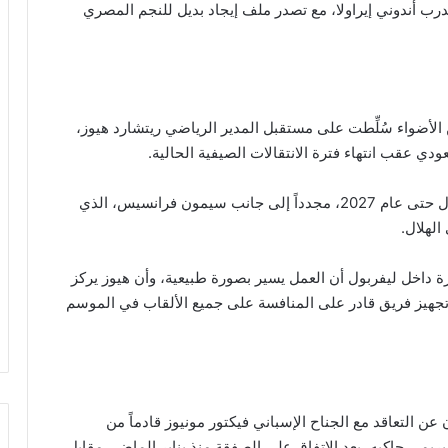
مدرب أندوني إيراولا، مع تصدر ملف إيجاد بديل للنجم المصري
ن الأضواء سُلِّطت على مستقبل المدير الرياضي ريتشارد هيوز،
ودي عقب انتهاء فترة الانتقالات الصيفية الحالية.
ومن المتوقع أن يعمل هيوز، الذي يمتد عقده مع ليفربول حتى عام 2027، مجدداً إلى جانب سيمون فرانسيس، الذي
الهلال.
 داخل ليفربول أن العمل يسير بصورة طبيعية، وأن هيوز يركز
تجهيز فريق قادر على المنافسة على جميع الألقاب في الموسم
ن التعاقد مع الجناح الإسباني فيكتور مونيوز قادماً من
ريمي جاكيه، بعد الاتفاق على الصفقة منذ يناير الماضي مقابل