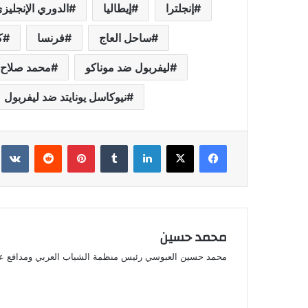
إنجلترا
إيطاليا
الدوري الإنجليزي
ساحل العاج
فرنسا
ك
ليفربول ضد موناكو
محمد صلاح
نيوكاسل يونايتد ضد ليفربول
فيسبوك
‫X
لينكدإن
بينتيريست
محمد حسين
محمد حسين العبوسي رئيس منظمة الشباب العربي ومدافع ع