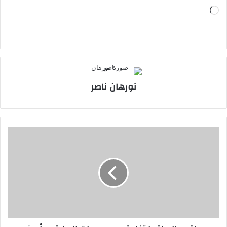
جاري
التحميل…
نورهان ناصر
طقس
العراق:
ارتفاع
تدريجي
بدرجات
الحرارة
بدءاً
من
الخميس..