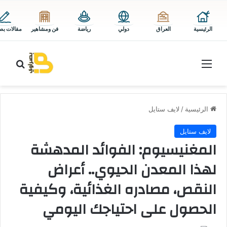
الرئيسية
العراق
دولي
رياضة
فن ومشاهير
مقالات بص
القائمة
بحث 
الرئيسية
/
لايف ستايل
لايف ستايل
المغنيسيوم: الفوائد المدهشة
لهذا المعدن الحيوي.. أعراض
النقص، مصادره الغذائية، وكيفية
الحصول على احتياجك اليومي