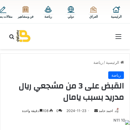
الرئيسية
العراق
دولي
رياضة
فن ومشاهير
مقالات بص
القائمة
بحث 
الرئيسية
/
رياضة
رياضة
القبض على 3 من مشجعي ريال
مدريد بسبب يامال
أرسل
احمد حامد
2024-11-23
0
108
دقيقة واحدة
بريدا
إلكترونيا