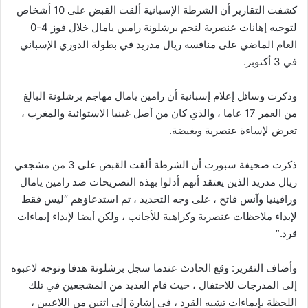
كشفت التقارير أن الشرطة الإسبانية ألقت القبض على 10 أشخاص
لتوجيه إهانات عنصرية لنجم برشلونة رامين يامال خلال فوز 4-0
العام الماضي على منافسه ريال مدريد في بطولة الدوري الإسباني
في 3 أكتوبر.
وذكرت وسائل إعلام إسبانية أن رامين يامال مهاجم برشلونة البالغ
من العمر 17 عاما ، والذي كان من أصل غينيا الاستوائية والمغرب ،
تعرض لإساءة عنصرية وبغيضة.
ذكرت صحيفة سبورت أن الشرطة ألقت القبض على 3 من مشجعي
ريال مدريد الذين يعتقد أنهم أدلوا بهذه التصريحات ضد رامين يامال
ورافينيا وآنس فاتح ، على وجه التحديد ، تم استدعاؤهم “ليس فقط
لإبداء ملاحظات عنصرية وكراهية للأجانب ، ولكن أيضا لإبداء إيماءات
قرد.”
وأضاف التقرير: وقع الحادث عندما سجل برشلونة هدفا وتوجه لاعبوه
إلى المدرجات للاحتفال ، حيث قام العديد من المشجعين في تلك
اللحظة بإيماءات تشبه القرد ، في إشارة إلى اثنين من اللاعبين ،