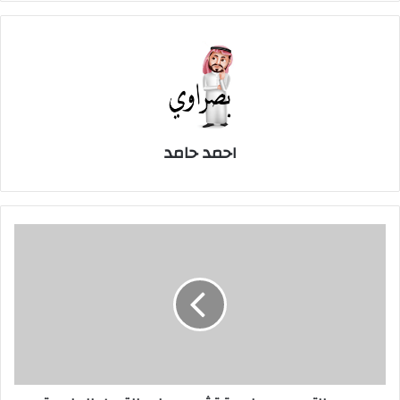
احمد حامد
بسبب
التجسس..
جامعة
تشدد
معايير
القبول
للماجستير
والدكتوراه