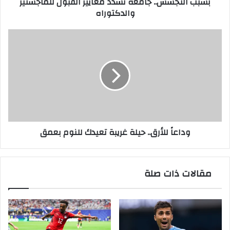
بسبب التجسس.. جامعة تشدد معايير القبول للماجستير
والدكتوراه
وداعاً
للأرق..
حيلة
غريبة
تعيدك
للنوم
بعمق
وداعاً للأرق.. حيلة غريبة تعيدك للنوم بعمق
مقالات ذات صلة