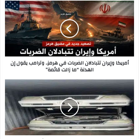
أمريكا
وإيران
تتبادلان
الضربات
في
هرمز..
وترامب
يقول
إن
أمريكا وإيران تتبادلان الضربات في هرمز.. وترامب يقول إن
الهدنة
الهدنة “ما زالت قائمة”
“ما
زالت
قائمة”
إحباط
تهريب
24
عجلة
مخالفة
في
ميناء
أم
قصر