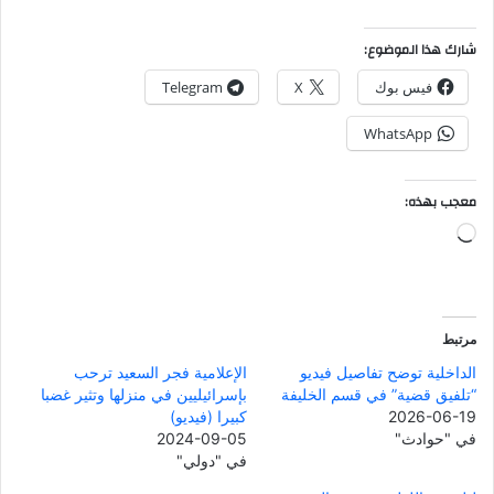
شارك هذا الموضوع:
فيس بوك
X
Telegram
WhatsApp
معجب بهذه:
جاري
التحميل…
مرتبط
الداخلية توضح تفاصيل فيديو
الإعلامية فجر السعيد ترحب
“تلفيق قضية” في قسم الخليفة
بإسرائيليين في منزلها وتثير غضبا
2026-06-19
كبيرا (فيديو)
في "حوادث"
2024-09-05
في "دولي"