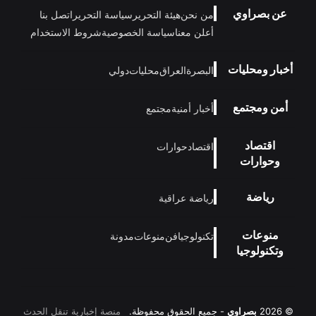
عن بصراوي
من نحن
هيئة التحرير
سياسة التحرير
اتصل بنا
أعلن معنا
سياسة الخصوصية
شروط الاستخدام
أخبار ومحليات
البصرة
العراق
محليات
دولي
أمن ومجتمع
أخبار أمنية
مجتمع
اقتصاد
اقتصاد
حوارات
وحوارات
رياضة
رياضة عراقية
منوعات
تكنولوجيا
فن
منوعات
مدونة
وتكنولوجيا
© 2026
بصراوي
- جميع الحقوق محفوظة.
منصة إخبارية تنقل الحدث