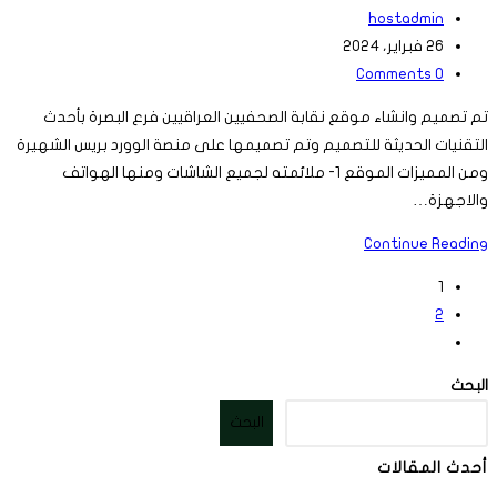
Post
hostadmin
author:
Post
26 فبراير، 2024
Post
last
0 Comments
comments:
modified:
تم تصميم وانشاء موقع نقابة الصحفيين العراقيين فرع البصرة بأحدث
التقنيات الحديثة للتصميم وتم تصميمها على منصة الوورد بريس الشهيرة
ومن المميزات الموقع 1- ملائمته لجميع الشاشات ومنها الهواتف
والاجهزة…
نقابة
Continue Reading
الصحفيين
1
العراقيين
2
فرع
Go
البصرة
to
البحث
the
البحث
next
page
أحدث المقالات