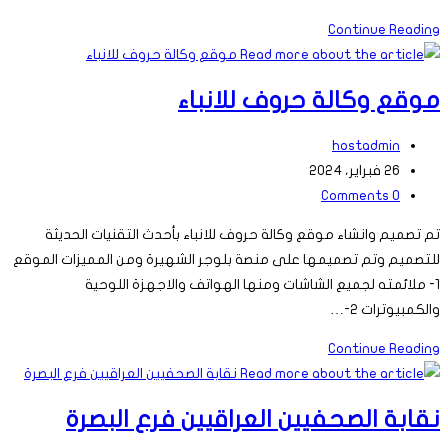
موقع
Continue Reading
وكالة
الديرة
موقع وكالة حروف للانباء
نيوز
الاخبارية
Post
hostadmin
author:
Post
26 فبراير، 2024
Post
last
0 Comments
comments:
modified:
تم تصميم وانشاء موقع وكالة حروف للانباء بأحدث التقنيات الحديثة
للتصميم وتم تصميمها على منصة بلوجر الشهيرة ومن المميزات الموقع
1- ملائمته لجميع الشاشات ومنها الهواتف والاجهزة اللوحية
والكمبيوترات 2-…
موقع
Continue Reading
وكالة
حروف
نقابة الصحفيين العراقيين فرع البصرة
للانباء