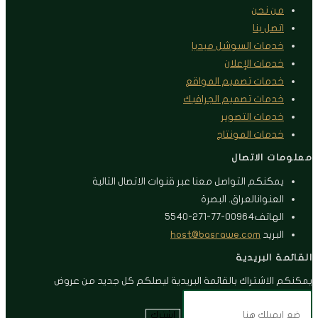
من نحن
اتصل بنا
خدمات السوشل ميديا
خدمات الإعلان
خدمات تصميم المواقع
خدمات تصميم الجرافيك
خدمات التصوير
خدمات المونتاج
معلومات الاتصال
يمكنكم التواصل معنا عبر قنوات الاتصال التالية
العنوان
العراق. البصرة
الهاتف
00964-77-271-5540
Opens
البريد
host@basrawe.com
in
القائمة البريدية
your
يمكنكم الاشتراك بالقائمة البريدية ليصلكم كل جديد من عروض
application
اشترك