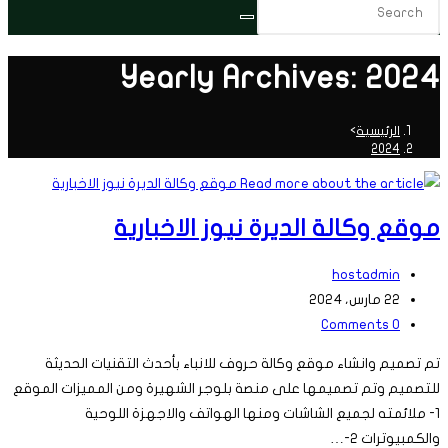
Yearly Archives: 2024
الرئيسية
>
2024
موقع وكالة الديرة نيوز الاخبارية
Post
hostadmin
author:
Post
22 مارس، 2024
Post
last
0 Comments
comments:
modified:
تم تصميم وانشاء موقع وكالة حروف للانباء بأحدث التقنيات الحديثة
للتصميم وتم تصميمها على منصة بلوجر الشهيرة ومن المميزات الموقع
1- ملائمته لجميع الشاشات ومنها الهواتف والاجهزة اللوحية
والكمبيوترات 2-…