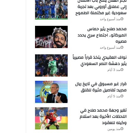
نجم الهلال يفتح باب الانتقال
إلى عملاق أوروبي بعد تجربة
سعودية غير مكتملة الطموح
منذ أسبوع واحد
محمد صلاح يثير حماس
الميركاتو.. اجتماع سري يحدد
مصيره
منذ أسبوع واحد
نواف العقيدي يتخذ قراراً مصيرياً
يثير دهشة النصر السعودي
منذ 3 أيام
قرار غير مسبوق في تاريخ ريال
مدريد: تفاصيل مثيرة للقلق
منذ 5 أيام
تغير وجهة محمد صلاح في
اللحظات الأخيرة بعد استلام
وكيله للعقود
منذ يومين