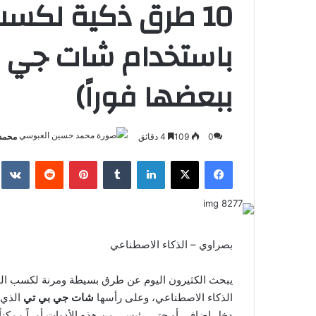
10 طرق ذكية لكس
باستخدام شات جي ب
ببعضها فوراً)
0
109
4 دقائق
محمد
فيسبوك
‫X
لينكدإن
بينتيريست
بصراوي – الذكاء الاصطناعي
يبحث الكثيرون اليوم عن طرق بسيطة ومرنة لكسب الما
الذكاء الاصطناعي، وعلى رأسها
شات جي بي تي
دخل إضافي أو حتى رئيسي من هذه الأدوات أمراً ممكناً و