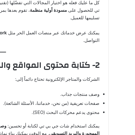
كل ما عليك فعله هو اختيار المجالات التي تفضّلها (ت
تي للحصول على
مسودة أولية منظمة
، تقوم بعدها بم
تسليمها للعميل.
يمكنك عرض خدماتك عبر منصات العمل الحر مثل
ork
التواصل.
2- كتابة محتوى المواقع والمتاجر الإلكترونية
الشركات والمتاجر الإلكترونية تحتاج دائماً إلى:
وصف منتجات جذاب.
صفحات تعريفية (من نحن، خدماتنا، الأسئلة الشائعة).
محتوى يدعم محركات البحث (SEO).
يمكنك استخدام شات جي بي تي لكتابة أو تحسين:
وصف
المهجورة والبريد التسويقي
. مع الوقت يمكنك بناء نما